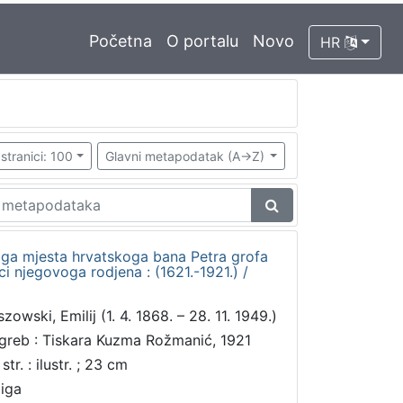
Početna
O portalu
Novo
HR
stranici: 100
Glavni metapodatak (A->Z)
oga mjesta hrvatskoga bana Petra grofa
i njegovoga rodjena : (1621.-1921.) /
zowski, Emilij (1. 4. 1868. – 28. 11. 1949.)
greb : Tiskara Kuzma Rožmanić, 1921
str. : ilustr. ; 23 cm
jiga