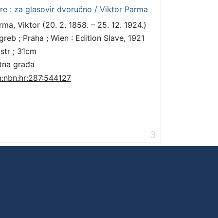
ere : za glasovir dvoručno / Viktor Parma
rma, Viktor (20. 2. 1858. – 25. 12. 1924.)
greb ; Praha ; Wien : Edition Slave, 1921
 str ; 31cm
tna građa
n:nbn:hr:287:544127
3