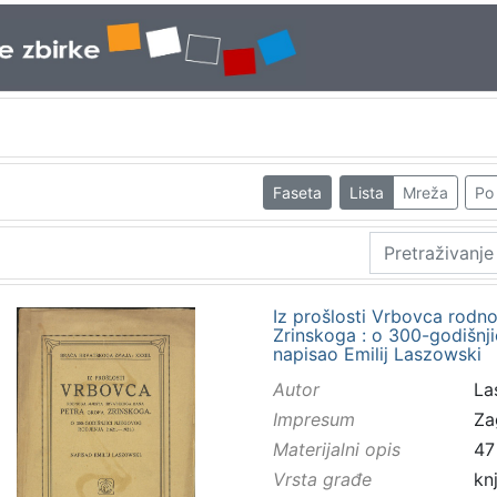
Faseta
Lista
Mreža
Po 
Iz prošlosti Vrbovca rodn
Zrinskoga : o 300-godišnjic
napisao Emilij Laszowski
Autor
Las
Impresum
Za
Materijalni opis
47 
Vrsta građe
kn