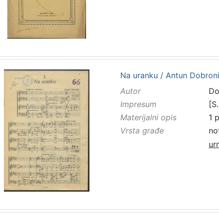
Na uranku / Antun Dobron
Autor
Do
Impresum
[S.
Materijalni opis
1 p
Vrsta građe
no
ur