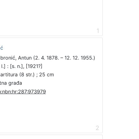
1
ić
bronić, Antun (2. 4. 1878. – 12. 12. 1955.)
 l.] : [s. n.], [1921?]
artitura (8 str.) ; 25 cm
tna građa
n:nbn:hr:287:973979
2