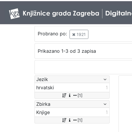
Probrano po:
1921
Prikazano 1-3 od 3 zapisa
Jezik
hrvatski
1
[1]
Zbirka
Knjige
1
[1]