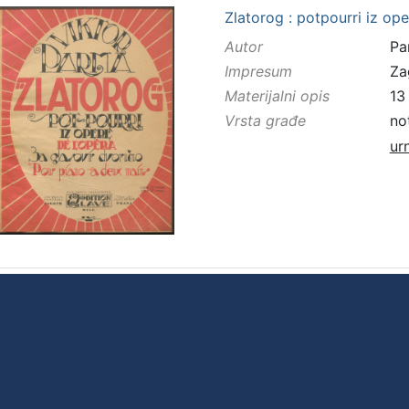
Zlatorog : potpourri iz op
Autor
Pa
Impresum
Za
Materijalni opis
13
Vrsta građe
no
ur