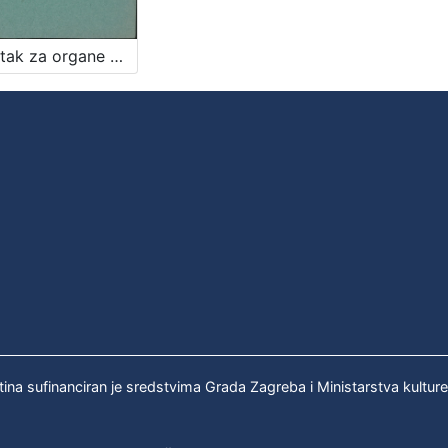
Naputak za organe uprave gradskih daćah u glavnom gradu Zagrebu
tina sufinanciran je sredstvima Grada Zagreba i Ministarstva kultur