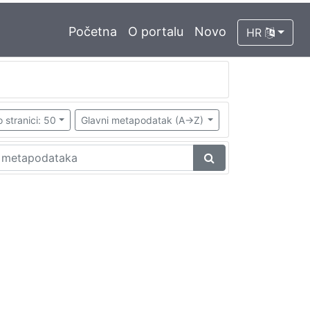
Početna
O portalu
Novo
HR
 stranici: 50
Glavni metapodatak (A->Z)