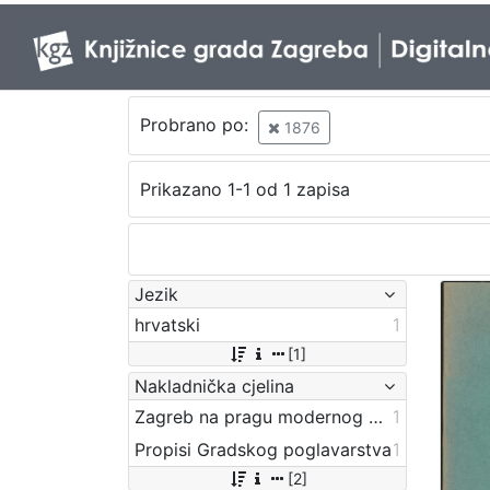
Probrano po:
1876
Prikazano 1-1 od 1 zapisa
Jezik
hrvatski
1
[1]
Nakladnička cjelina
Zagreb na pragu modernog doba
1
Propisi Gradskog poglavarstva
1
[2]