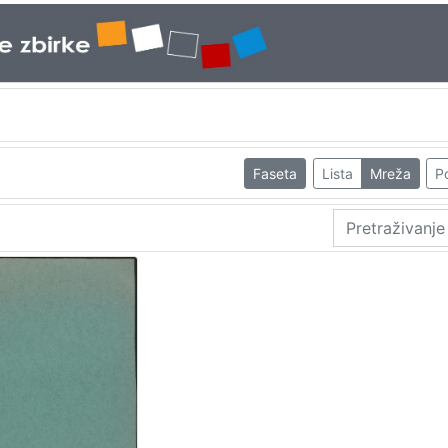
Faseta
Lista
Mreža
Po