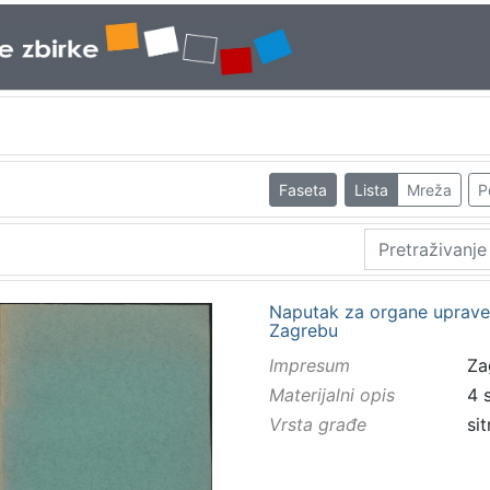
Faseta
Lista
Mreža
P
Naputak za organe uprave
Zagrebu
Impresum
Za
Materijalni opis
4 s
Vrsta građe
sit