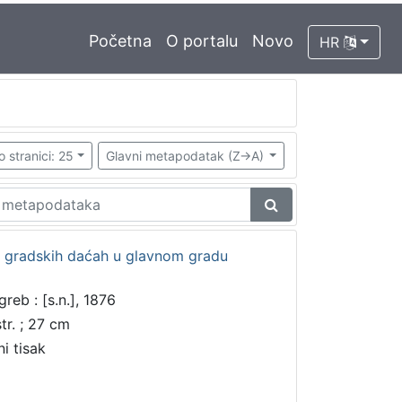
Početna
O portalu
Novo
HR
o stranici: 25
Glavni metapodatak (Z->A)
 gradskih daćah u glavnom gradu
greb : [s.n.], 1876
tr. ; 27 cm
ni tisak