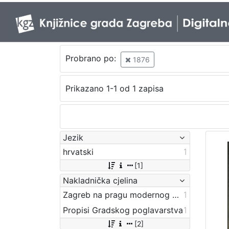
Probrano po:
1876
Prikazano 1-1 od 1 zapisa
Jezik
hrvatski
1
[1]
Nakladnička cjelina
Zagreb na pragu modernog doba
1
Propisi Gradskog poglavarstva
1
[2]