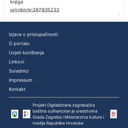
knjiga
urn:nbn:hr:287:835233
1
Izjava o pristupačnosti
O portalu
Uvjeti korištenja
Linkovi
Suradnici
Impressum
Kontakt
Projekt Digitalizirana zagrebačka
baština sufinanciran je sredstvima
Grada Zagreba i Ministarstva kulture i
medija Republike Hrvatske