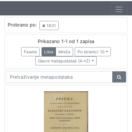
Probrano po:
1831
Prikazano 1-1 od 1 zapisa
Faseta
Lista
Mreža
Po stranici: 10
Glavni metapodatak (A->Z)