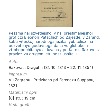
Peszma naj szvetlejshoj y naj prestimanejshoj
groficzi Eleonori Patachich od Zajezde, y Zarand,
kakti viteskoj narodnoga jezika lyubiteliczi na
oczvetenye godovnoga dana vu glubokem
ztrahopochitanyu alduvana / po Karolu Rakovecz
pravicz vu drugem letu poszlushitelu
Autor
Rakovac, Dragutin (31. 10. 1813 – 22. 11. 1854)
Impresum
Vu Zagrebu : Pritizkano pri Ferenczu Suppanu,
1831
Materijalni opis
[8] str. ; 19 cm
Vrsta građe