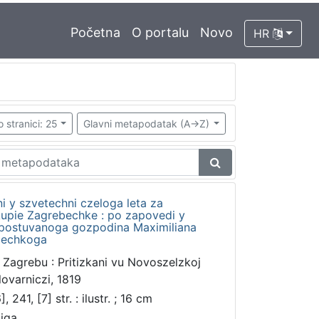
Početna
O portalu
Novo
HR
o stranici: 25
Glavni metapodatak (A->Z)
i y szvetechni czeloga leta za
kupie Zagrebechke : po zapovedi y
repostuvanoga gozpodina Maximiliana
bechkoga
 Zagrebu : Pritizkani vu Novoszelzkoj
lovarniczi, 1819
], 241, [7] str. : ilustr. ; 16 cm
jiga