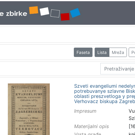
Faseta
Lista
Mreža
P
Szveti evangeliumi nedelyn
potrebuvanye szlavne Bis
oblasti preszvetloga y p
Verhovacz biskupa Zagre
Impresum
Vu
Sz
Materijalni opis
[16
Vrsta građe
kn