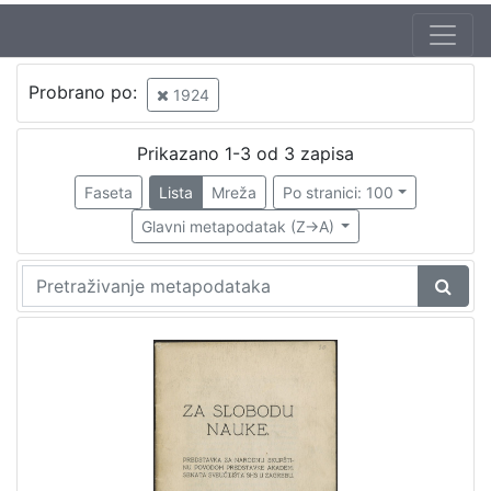
Jezik
Probrano po:
1924
hrvatski
1
Prikazano 1-3 od 3 zapisa
Faseta
Lista
Mreža
Po stranici: 100
[
1
Glavni metapodatak (Z->A)
]
Nakladnička
cjelina
Knjige za djecu i mladež
1
[
1
]