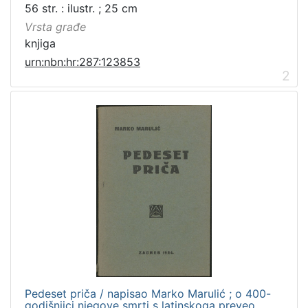
56 str. : ilustr. ; 25 cm
Vrsta građe
knjiga
urn:nbn:hr:287:123853
2
Pedeset priča / napisao Marko Marulić ; o 400-
godišnjici njegove smrti s latinskoga preveo