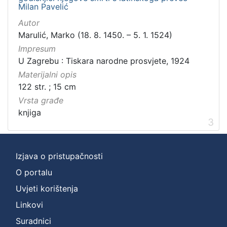
Milan Pavelić
Autor
Marulić, Marko (18. 8. 1450. – 5. 1. 1524)
Impresum
U Zagrebu : Tiskara narodne prosvjete, 1924
Materijalni opis
122 str. ; 15 cm
Vrsta građe
knjiga
3
Izjava o pristupačnosti
O portalu
Uvjeti korištenja
Linkovi
Suradnici