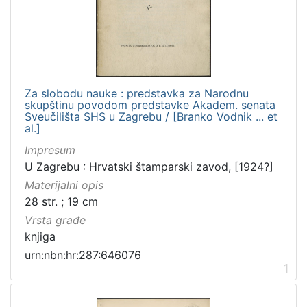
Zbirka
Knjige za djecu i mladež
1
Knjige
1
Za slobodu nauke : predstavka za Narodnu
skupštinu povodom predstavke Akadem. senata
[
Sveučilišta SHS u Zagrebu / [Branko Vodnik ... et
al.]
2
]
Impresum
U Zagrebu : Hrvatski štamparski zavod, [1924?]
Materijalni opis
28 str. ; 19 cm
Vrsta građe
knjiga
urn:nbn:hr:287:646076
1