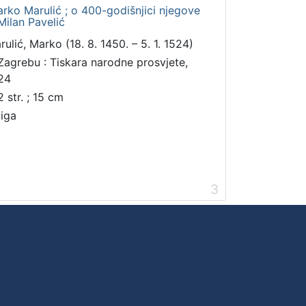
rko Marulić ; o 400-godišnjici njegove
Milan Pavelić
rulić, Marko (18. 8. 1450. – 5. 1. 1524)
Zagrebu : Tiskara narodne prosvjete,
24
2 str. ; 15 cm
jiga
3