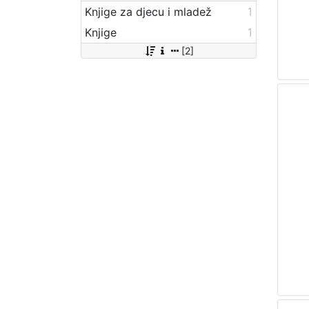
Knjige za djecu i mladež
1
Knjige
1
[2]