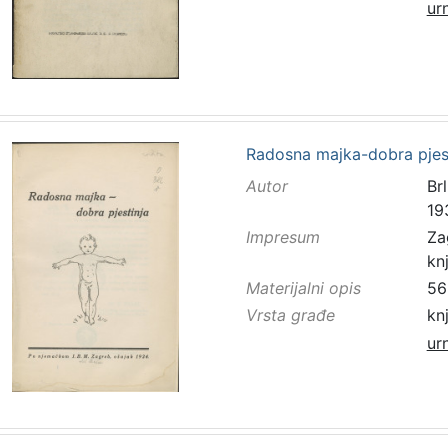
ur
Radosna majka-dobra pjest
Autor
Brl
19
Impresum
Za
kn
Materijalni opis
56 
Vrsta građe
kn
ur