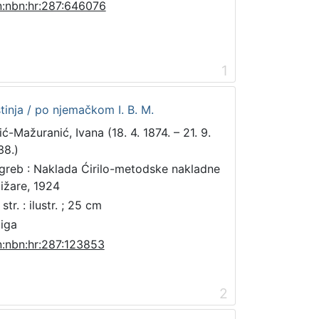
n:nbn:hr:287:646076
1
inja / po njemačkom I. B. M.
ić-Mažuranić, Ivana (18. 4. 1874. – 21. 9.
38.)
greb : Naklada Ćirilo-metodske nakladne
jižare, 1924
str. : ilustr. ; 25 cm
jiga
n:nbn:hr:287:123853
2