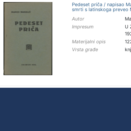
Pedeset priča / napisao Ma
smrti s latinskoga preveo 
Autor
Ma
Impresum
U 
19
Materijalni opis
12
Vrsta građe
kn