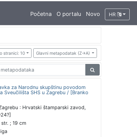
Početna
O portalu
Novo
HR
o stranici: 10
Glavni metapodatak (Z->A)
tavka za Narodnu skupštinu povodom
 Sveučilišta SHS u Zagrebu / [Branko
Zagrebu : Hrvatski štamparski zavod,
924?]
 str. ; 19 cm
jiga