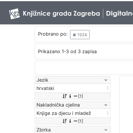
Probrano po:
1924
Prikazano 1-3 od 3 zapisa
Jezik
hrvatski
1
[1]
Nakladnička cjelina
Knjige za djecu i mladež
1
[1]
Zbirka