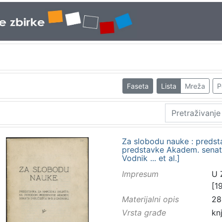
Faseta
Lista
Mreža
P
Za slobodu nauke : preds
predstavke Akadem. senata
Vodnik ... et al.]
Impresum
U 
[1
Materijalni opis
28
Vrsta građe
kn