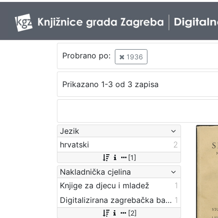
Probrano po:
1936
Prikazano 1-3 od 3 zapisa
Jezik
hrvatski
2
[1]
Nakladnička cjelina
Knjige za djecu i mladež
1
Digitalizirana zagrebačka baština
1
[2]