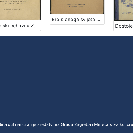
Ero s onoga svijeta : komična opera u tri čina / po narodnoj priči spjevao Milan Begović ; [uglazbio] Jakov Gotovac
Kaptolski cehovi u Zagrebu / napisao Rudolf Horvat
tina sufinanciran je sredstvima Grada Zagreba i Ministarstva kultur