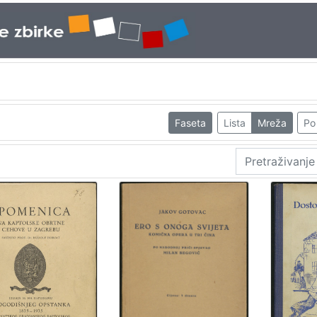
Faseta
Lista
Mreža
Po 