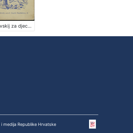
Dostojevskij za djecu / preveo i priredio Iso Velikanović
e i medija Republike Hrvatske