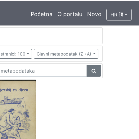
Početna
O portalu
Novo
HR
stranici: 100
Glavni metapodatak (Z->A)