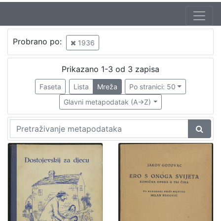
Jezik
Probrano po:
1936
hrvatski
2
Prikazano 1-3 od 3 zapisa
Faseta
Lista
Mreža
Po stranici: 50
[
1
Glavni metapodatak (A->Z)
]
Nakladnička
cjelina
Knjige za djecu i mladež
1
Digitalizirana zagrebačka baština
1
[
2