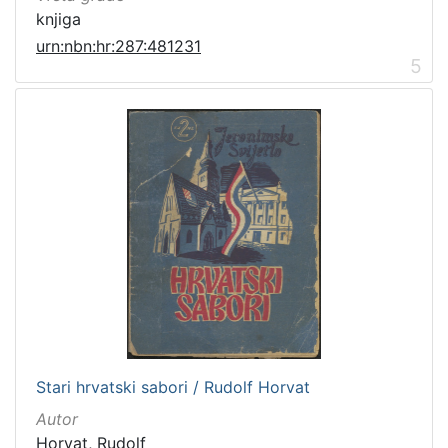
knjiga
urn:nbn:hr:287:481231
5
Stari hrvatski sabori / Rudolf Horvat
Autor
Horvat, Rudolf