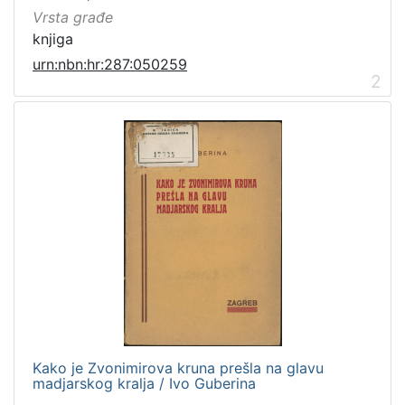
Vrsta građe
knjiga
urn:nbn:hr:287:050259
2
Kako je Zvonimirova kruna prešla na glavu
madjarskog kralja / Ivo Guberina