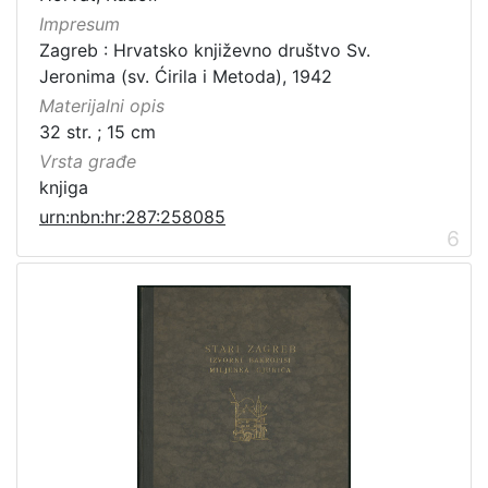
Impresum
Zagreb : Hrvatsko književno društvo Sv.
Jeronima (sv. Ćirila i Metoda), 1942
Materijalni opis
32 str. ; 15 cm
Vrsta građe
knjiga
urn:nbn:hr:287:258085
6