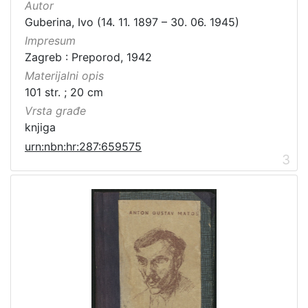
Autor
Guberina, Ivo (14. 11. 1897 – 30. 06. 1945)
Impresum
Zagreb : Preporod, 1942
Materijalni opis
101 str. ; 20 cm
Vrsta građe
knjiga
urn:nbn:hr:287:659575
3