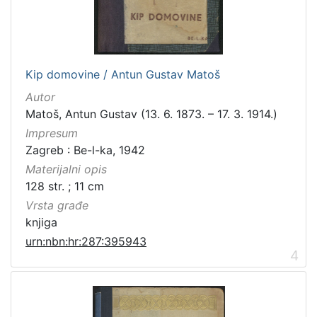
Kip domovine / Antun Gustav Matoš
Autor
Matoš, Antun Gustav (13. 6. 1873. – 17. 3. 1914.)
Impresum
Zagreb : Be-l-ka, 1942
Materijalni opis
128 str. ; 11 cm
Vrsta građe
knjiga
urn:nbn:hr:287:395943
4