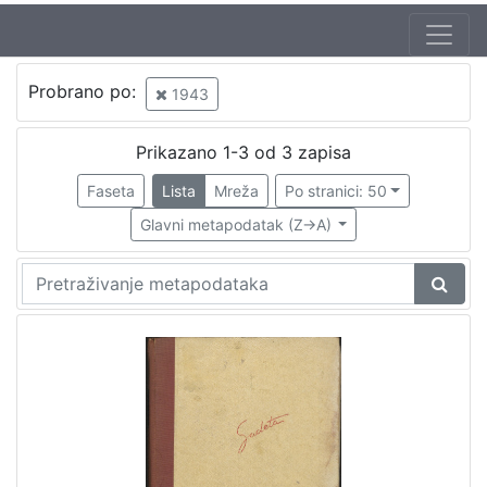
Jezik
Probrano po:
1943
hrvatski
1
Prikazano 1-3 od 3 zapisa
Faseta
Lista
Mreža
Po stranici: 50
[
1
Glavni metapodatak (Z->A)
]
Nakladnička
cjelina
Knjige za djecu i mladež
1
[
1
]