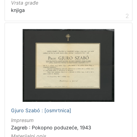
Vrsta građe
knjiga
2
Gjuro Szabó : [osmrtnica]
Impresum
Zagreb : Pokopno poduzeće, 1943
Materijalni opis