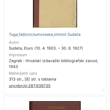
Zbirka
Knjige za djecu i mladež
1
[
Tuga,feljtoni,humoreske,intimni Sudeta
1
Autor
]
Sudeta, Đuro (10. 4. 1903. – 30. 6. 1927)
Impresum
Zagreb : Hrvatski izdavački bibliografski zavod,
1943
Materijalni opis
313 str., [8] str. s tablama
urn:nbn:hr:287:939735
1