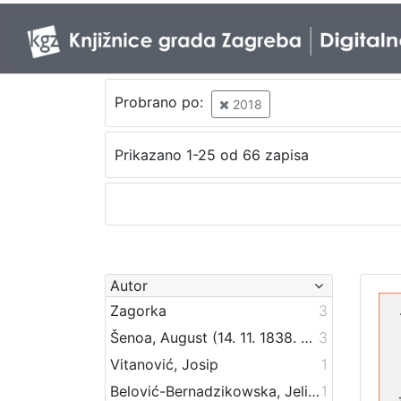
Probrano po:
2018
Prikazano 1-25 od 66 zapisa
Autor
Zagorka
3
Šenoa, August (14. 11. 1838. – 13. 12. 1881.)
3
Vitanović, Josip
1
Belović-Bernadzikowska, Jelica
1