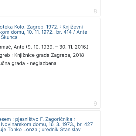
8
ioteka Kolo. Zagreb, 1972. : Književni
om domu, 10. 11. 1972., br. 414 / Ante
v Škunca
amać, Ante (9. 10. 1939. – 30. 11. 2016.)
greb : Knjižnice grada Zagreba, 2018
učna građa - neglazbena
9
esem : pjesništvo F. Zagoričnika :
 Novinarskom domu, 16. 3. 1973., br. 427
luje Tonko Lonza ; urednik Stanislav