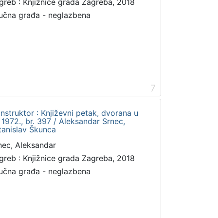
greb : Knjižnice grada Zagreba, 2018
učna građa - neglazbena
7
Konstruktor : Književni petak, dvorana u
1972., br. 397 / Aleksandar Srnec,
tanislav Škunca
nec, Aleksandar
greb : Knjižnice grada Zagreba, 2018
učna građa - neglazbena