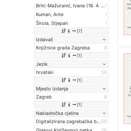
Brlić-Mažuranić, Ivana (18. 4. 1874. – 21. 9. 1938.)
1
Kuman, Ante
1
Širola, Stjepan
1
[7]
Izdavač
Knjižnice grada Zagreba
8
[1]
Jezik
hrvatski
56
[1]
Mjesto izdanja
Zagreb
8
[1]
Nakladnička cjelina
Digitalizirana zagrebačka baština
66
Glasovi Književnog petka
56