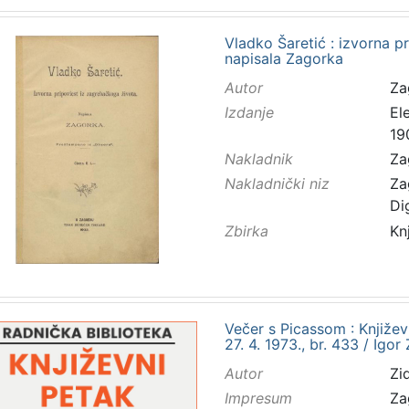
Vladko Šaretić : izvorna p
napisala Zagorka
Autor
Za
Izdanje
El
19
Nakladnik
Za
Nakladnički niz
Za
Di
Zbirka
Kn
Večer s Picassom : Knjiže
27. 4. 1973., br. 433 / Igor
Autor
Zid
Impresum
Za