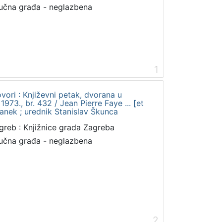
učna građa - neglazbena
1
vori : Književni petak, dvorana u
73., br. 432 / Jean Pierre Faye ... [et
franek ; urednik Stanislav Škunca
greb : Knjižnice grada Zagreba
učna građa - neglazbena
2