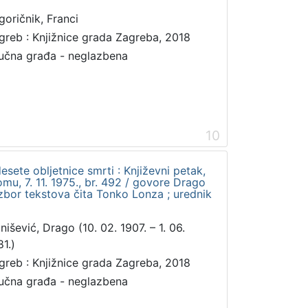
goričnik, Franci
greb : Knjižnice grada Zagreba, 2018
učna građa - neglazbena
10
sete obljetnice smrti : Književni petak,
u, 7. 11. 1975., br. 492 / govore Drago
izbor tekstova čita Tonko Lonza ; urednik
nišević, Drago (10. 02. 1907. – 1. 06.
81.)
greb : Knjižnice grada Zagreba, 2018
učna građa - neglazbena