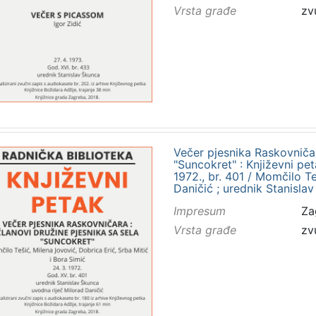
Vrsta građe
zv
Večer pjesnika Raskovničar
"Suncokret" : Književni p
1972., br. 401 / Momčilo Teš
Daničić ; urednik Stanisla
Impresum
Za
Vrsta građe
zv