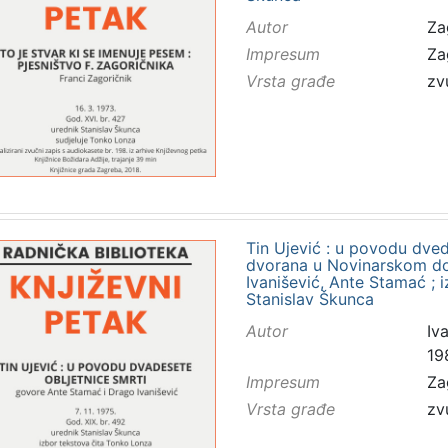
Autor
Za
Impresum
Za
Vrsta građe
zv
Tin Ujević : u povodu dvede
dvorana u Novinarskom dom
Ivanišević, Ante Stamać ; 
Stanislav Škunca
Autor
Iva
19
Impresum
Za
Vrsta građe
zv