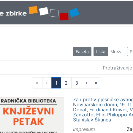
Faseta
Lista
Mreža
P
1
2
3
(current)
Za i protiv pjesničke avan
Novinarskom domu, 19. 11. 1
Donat, Ferdinand Kriwet, V
Zanzotto, Ellio Philoppo 
Stanislav Škunca
Impresum
Za