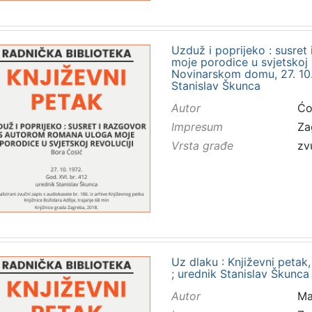
Uzduž i poprijeko : susre
moje porodice u svjetskoj r
Novinarskom domu, 27. 10. 
Stanislav Škunca
Autor
Ćo
Impresum
Za
Vrsta građe
zv
Uz dlaku : Književni petak,
; urednik Stanislav Škunca
Autor
Ma