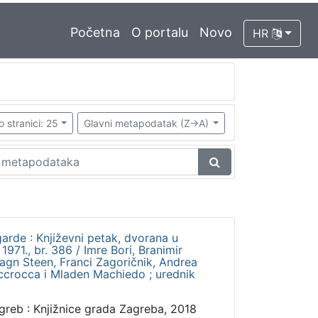
Početna
O portalu
Novo
HR
o stranici: 25
Glavni metapodatak (Z->A)
garde : Književni petak, dvorana u
971., br. 386 / Imre Bori, Branimir
agn Steen, Franci Zagoričnik, Andrea
Accrocca i Mladen Machiedo ; urednik
greb : Knjižnice grada Zagreba, 2018