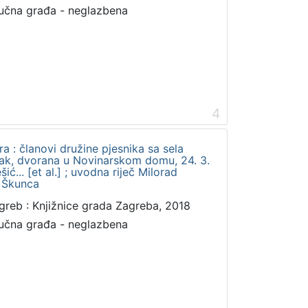
učna građa - neglazbena
4
a : članovi družine pjesnika sa sela
etak, dvorana u Novinarskom domu, 24. 3.
ić... [et al.] ; uvodna riječ Milorad
v Škunca
greb : Knjižnice grada Zagreba, 2018
učna građa - neglazbena