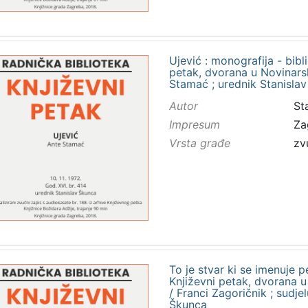
Ujević : monografija - bibl
petak, dvorana u Novinarsk
Stamać ; urednik Stanisla
Autor
St
Impresum
Za
Vrsta građe
zv
To je stvar ki se imenuje p
Književni petak, dvorana u
/ Franci Zagoričnik ; sudje
Škunca