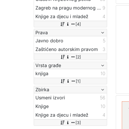
Zagreb na pragu modernog doba
9
Knjige za djecu i mladež
4
[4]
Prava
Javno dobro
5
Zaštićeno autorskim pravom
3
[2]
Vrsta građe
knjiga
10
[1]
Zbirka
Usmeni izvori
56
Knjige
10
Knjige za djecu i mladež
4
[3]