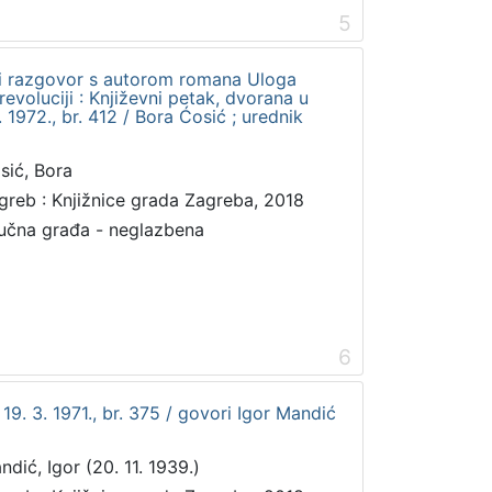
5
t i razgovor s autorom romana Uloga
evoluciji : Književni petak, dvorana u
1972., br. 412 / Bora Ćosić ; urednik
sić, Bora
greb : Knjižnice grada Zagreba, 2018
učna građa - neglazbena
6
 19. 3. 1971., br. 375 / govori Igor Mandić
ndić, Igor (20. 11. 1939.)