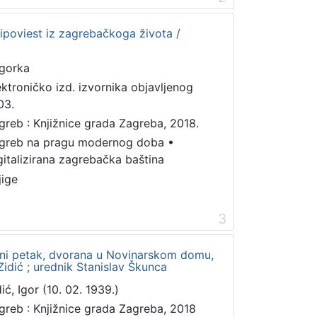
ripoviest iz zagrebačkoga života /
gorka
ektroničko izd. izvornika objavljenog
03.
greb : Knjižnice grada Zagreba, 2018.
greb na pragu modernog doba
•
gitalizirana zagrebačka baština
jige
3
vni petak, dvorana u Novinarskom domu,
 Zidić ; urednik Stanislav Škunca
ić, Igor (10. 02. 1939.)
greb : Knjižnice grada Zagreba, 2018