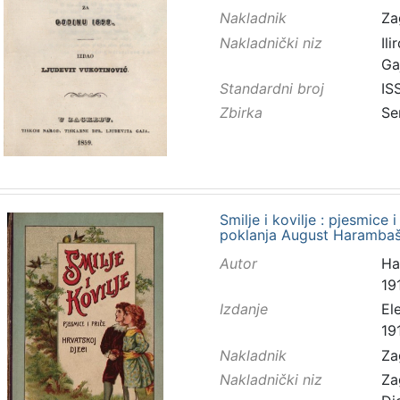
Nakladnik
Za
Nakladnički niz
Ilir
Ga
Standardni broj
IS
Zbirka
Se
Smilje i kovilje : pjesmice i
poklanja August Harambaš
Autor
Ha
191
Izdanje
El
19
Nakladnik
Za
Nakladnički niz
Za