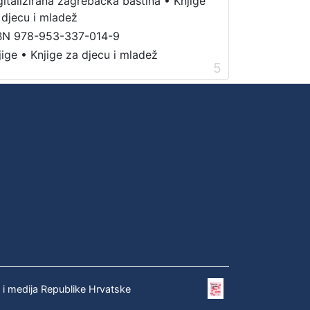
gitalizirana zagrebačka baština
•
Knjige
 djecu i mladež
BN 978-953-337-014-9
jige
•
Knjige za djecu i mladež
5
e i medija Republike Hrvatske