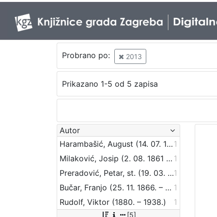
Probrano po:
2013
Prikazano 1-5 od 5 zapisa
Autor
Harambašić, August (14. 07. 1861. – 16. 07. 1911.)
1
Milaković, Josip (2. 08. 1861 – 4. 08. 1921)
1
Preradović, Petar, st. (19. 03. 1818 – 18. 08. 1872)
1
Bučar, Franjo (25. 11. 1866. – 26. 12. 1946.)
1
Rudolf, Viktor (1880. – 1938.)
1
[5]