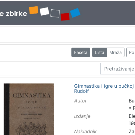
Faseta
Lista
Mreža
Po 
Gimnastika i igre u pučkoj š
Rudolf
Autor
Buč
•
R
Izdanje
El
19
Nakladnik
Za