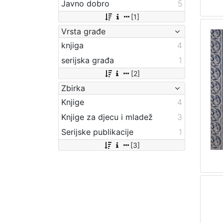
Javno dobro
5
[1]
Vrsta građe
knjiga
4
serijska građa
1
[2]
Zbirka
Knjige
4
Knjige za djecu i mladež
3
Serijske publikacije
1
[3]