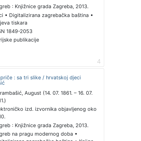
greb : Knjižnice grada Zagreba, 2013.
ci
•
Digitalizirana zagrebačka baština
•
jeva tiskara
SN 1849-2053
rijske publikacije
4
 priče : sa tri slike / hrvatskoj djeci
ić
rambašić, August (14. 07. 1861. – 16. 07.
1.)
ektroničko izd. izvornika objavljenog oko
10.
greb : Knjižnice grada Zagreba, 2013.
greb na pragu modernog doba
•