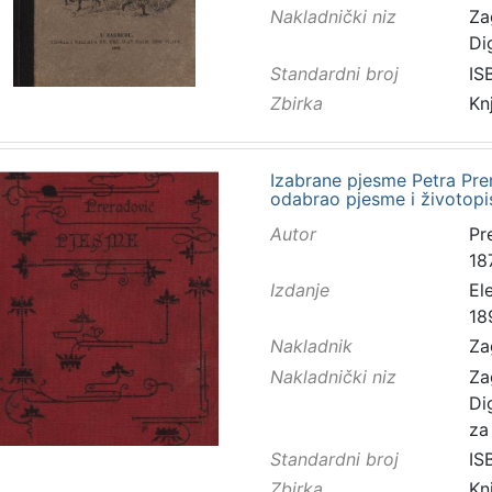
Nakladnički niz
Za
Di
Standardni broj
IS
Zbirka
Kn
Izabrane pjesme Petra Pre
odabrao pjesme i životopis
Autor
Pre
18
Izdanje
El
18
Nakladnik
Za
Nakladnički niz
Za
Di
za
Standardni broj
IS
Zbirka
Kn