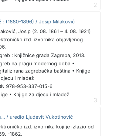
2
 : (1880-1896) / Josip Milaković
laković, Josip (2. 08. 1861 – 4. 08. 1921)
ektroničko izd. izvornika objavljenog
96.
greb : Knjižnice grada Zagreba, 2013.
greb na pragu modernog doba
•
gitalizirana zagrebačka baština
•
Knjige
 djecu i mladež
BN 978-953-337-015-6
jige
•
Knjige za djecu i mladež
3
... / uredio Ljudevit Vukotinović
ektroničko izd. izvornika koji je izlazio od
59. -1862.