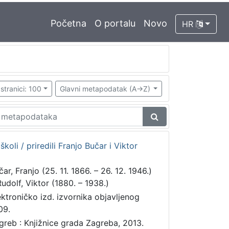
Početna
O portalu
Novo
HR
stranici: 100
Glavni metapodatak (A->Z)
koli / priredili Franjo Bučar i Viktor
ar, Franjo (25. 11. 1866. – 26. 12. 1946.)
udolf, Viktor (1880. – 1938.)
ektroničko izd. izvornika objavljenog
09.
greb : Knjižnice grada Zagreba, 2013.