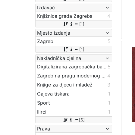
Izdavač
Knjižnice grada Zagreba
4
[1]
Mjesto izdanja
Zagreb
5
[1]
Nakladnička cjelina
Digitalizirana zagrebačka baština
5
Zagreb na pragu modernog doba
4
Knjige za djecu i mladež
3
Gajeva tiskara
1
Sport
1
Ilirci
1
[6]
Prava