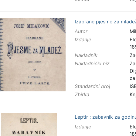
Izabrane pjesme za mladež
Autor
Mi
Izdanje
El
18
Nakladnik
Za
Nakladnički niz
Za
Di
za
Standardni broj
IS
Zbirka
Kn
Leptir : zabavnik za godinu
Izdanje
El
18