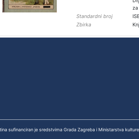
Di
za
Standardni broj
IS
Zbirka
Kn
tina sufinanciran je sredstvima Grada Zagreba i Ministarstva kultur