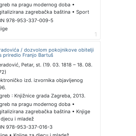
greb na pragu modernog doba
•
gitalizirana zagrebačka baština
•
Sport
BN 978-953-337-009-5
jige
1
radovića / dozvolom pokojnikove obitelji
 priredio Franjo Bartuš
radović, Petar, st. (19. 03. 1818 – 18. 08.
72)
ektroničko izd. izvornika objavljenog
96.
greb : Knjižnice grada Zagreba, 2013.
greb na pragu modernog doba
•
gitalizirana zagrebačka baština
•
Knjige
 djecu i mladež
BN 978-953-337-016-3
jige
•
Knjige za djecu i mladež