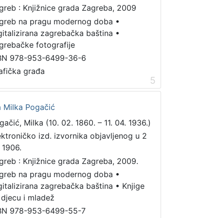
greb : Knjižnice grada Zagreba, 2009
greb na pragu modernog doba
•
gitalizirana zagrebačka baština
•
grebačke fotografije
BN 978-953-6499-36-6
afička građa
5
a Milka Pogačić
gačić, Milka (10. 02. 1860. – 11. 04. 1936.)
ektroničko izd. izvornika objavljenog u 2
. 1906.
greb : Knjižnice grada Zagreba, 2009.
greb na pragu modernog doba
•
gitalizirana zagrebačka baština
•
Knjige
 djecu i mladež
BN 978-953-6499-55-7