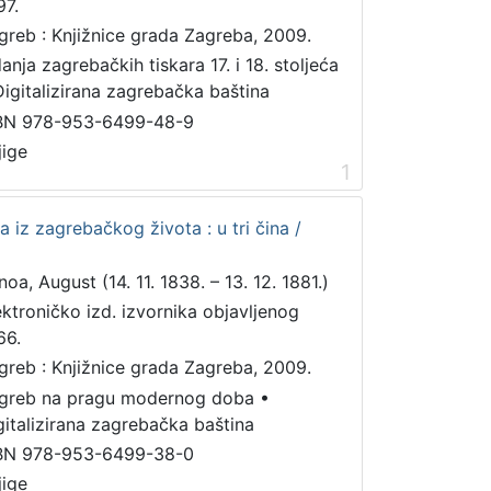
97.
greb : Knjižnice grada Zagreba, 2009.
danja zagrebačkih tiskara 17. i 18. stoljeća
Digitalizirana zagrebačka baština
BN 978-953-6499-48-9
jige
1
ra iz zagrebačkog života : u tri čina /
noa, August (14. 11. 1838. – 13. 12. 1881.)
ektroničko izd. izvornika objavljenog
66.
greb : Knjižnice grada Zagreba, 2009.
greb na pragu modernog doba
•
gitalizirana zagrebačka baština
BN 978-953-6499-38-0
jige