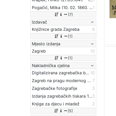
Pogačić, Milka (10. 02. 1860. – 11. 04. 1936.)
1
[7]
Izdavač
Knjižnice grada Zagreba
9
[1]
Mjesto izdanja
Zagreb
10
[1]
Nakladnička cjelina
Digitalizirana zagrebačka baština
10
Zagreb na pragu modernog doba
7
Zagrebačke fotografije
3
Izdanja zagrebačkih tiskara 17. i 18. stoljeća
3
Knjige za djecu i mladež
2
[5]