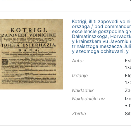
Kotrigi, illiti zapovedi v
orszaga / pod commandum, 
excellencie goszpodina gro
Dalmatinszkoga, Horvaczk
y krainszkem vu Javorniu
trinaisztoga meszecza Juli
y szedmoga ochituvani, y
Autor
Es
17
Izdanje
El
17
Nakladnik
Za
Nakladnički niz
Iz
•
Zbirka
Sit