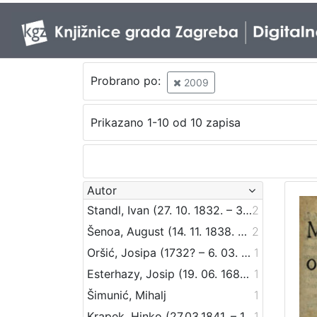
Probrano po:
2009
Prikazano 1-10 od 10 zapisa
Autor
Standl, Ivan (27. 10. 1832. – 30. 8. 1897.)
2
Šenoa, August (14. 11. 1838. – 13. 12. 1881.)
2
Oršić, Josipa (1732? – 6. 03. 1778)
1
Esterhazy, Josip (19. 06. 1682. – 10. 05. 1748.)
1
Šimunić, Mihalj
1
Krapek, Hinko (27.03.1841. – 12.03.1915.)
1