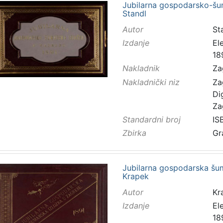
Jubilarna gospodarsko-šum
Standl
Autor
Sta
Izdanje
El
18
Nakladnik
Za
Nakladnički niz
Za
Di
Za
Standardni broj
IS
Zbirka
Gr
Jubilarna gospodarska šum
Krapek
Autor
Kr
Izdanje
El
18