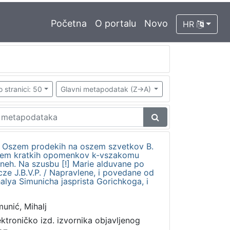
Početna
O portalu
Novo
HR
o stranici: 50
Glavni metapodatak (Z->A)
to Oszem prodekih na oszem szvetkov B.
edem kratkih opomenkov k-vszakomu
dneh. Na szusbu [!] Marie alduvane po
ze J.B.V.P. / Napravlene, i povedane od
ya Simunicha jasprista Gorichkoga, i
munić, Mihalj
ektroničko izd. izvornika objavljenog