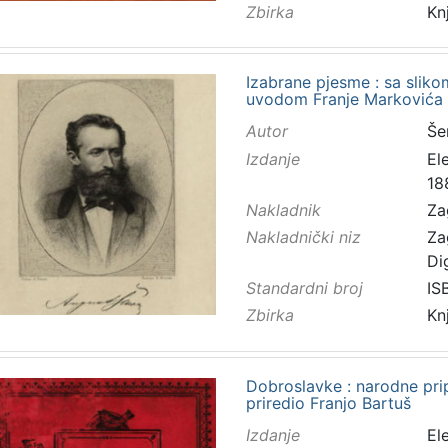
Zbirka
Kn
Izabrane pjesme : sa slik
uvodom Franje Markovića
Autor
Še
Izdanje
El
18
Nakladnik
Za
Nakladnički niz
Za
Di
Standardni broj
IS
Zbirka
Kn
Dobroslavke : narodne prip
priredio Franjo Bartuš
Izdanje
El