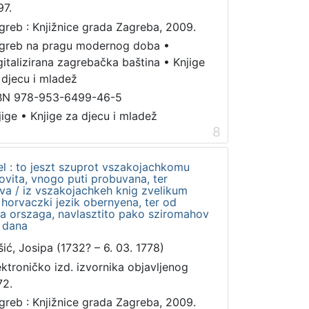
97.
greb : Knjižnice grada Zagreba, 2009.
greb na pragu modernog doba
•
gitalizirana zagrebačka baština
•
Knjige
 djecu i mladež
BN 978-953-6499-46-5
jige
•
Knjige za djecu i mladež
8
el : to jeszt szuprot vszakojachkomu
vita, vnogo puti probuvana, ter
tva / iz vszakojachkeh knig zvelikum
horvaczki jezik obernyena, ter od
a orszaga, navlasztito pako sziromahov
o dana
šić, Josipa (1732? – 6. 03. 1778)
ektroničko izd. izvornika objavljenog
72.
greb : Knjižnice grada Zagreba, 2009.