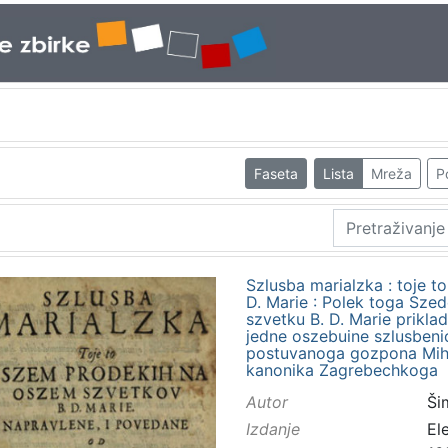
Faseta
Lista
Mreža
P
Szlusba marialzka : toje 
D. Marie : Polek toga Sz
szvetku B. D. Marie prikla
jedne oszebuine szlusbenic
postuvanoga gozpona Mihal
kanonika Zagrebechkoga
Autor
Ši
Izdanje
El