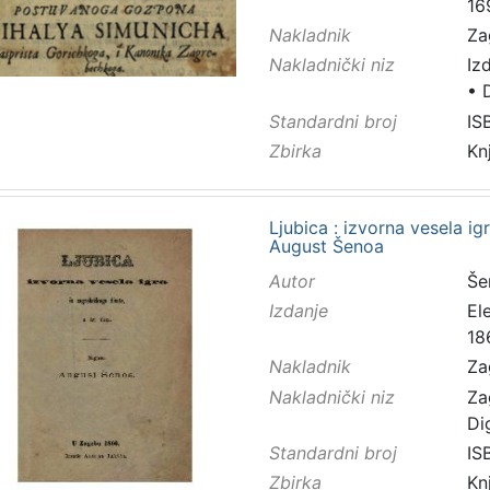
16
Nakladnik
Za
Nakladnički niz
Iz
•
Standardni broj
IS
Zbirka
Kn
Ljubica : izvorna vesela ig
August Šenoa
Autor
Še
Izdanje
El
18
Nakladnik
Za
Nakladnički niz
Za
Di
Standardni broj
IS
Zbirka
Kn