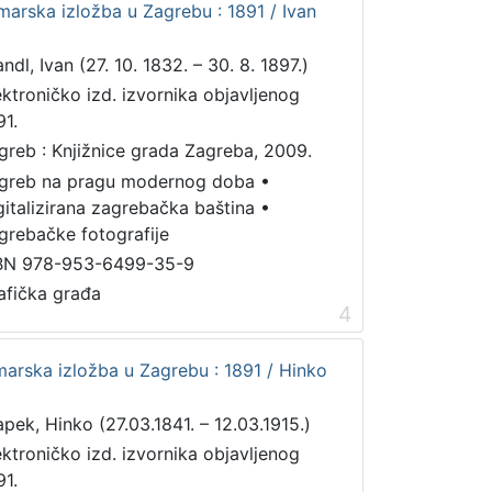
arska izložba u Zagrebu : 1891 / Ivan
ndl, Ivan (27. 10. 1832. – 30. 8. 1897.)
ektroničko izd. izvornika objavljenog
91.
greb : Knjižnice grada Zagreba, 2009.
greb na pragu modernog doba
•
gitalizirana zagrebačka baština
•
grebačke fotografije
BN 978-953-6499-35-9
afička građa
4
arska izložba u Zagrebu : 1891 / Hinko
apek, Hinko (27.03.1841. – 12.03.1915.)
ektroničko izd. izvornika objavljenog
91.