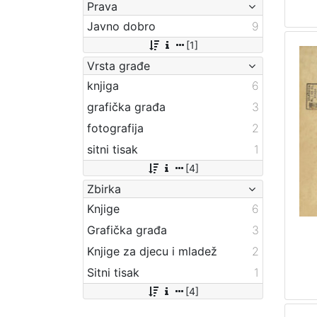
Prava
Javno dobro
9
[1]
Vrsta građe
knjiga
6
grafička građa
3
fotografija
2
sitni tisak
1
[4]
Zbirka
Knjige
6
Grafička građa
3
Knjige za djecu i mladež
2
Sitni tisak
1
[4]