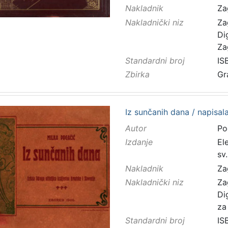
Nakladnik
Za
Nakladnički niz
Za
Di
Za
Standardni broj
IS
Zbirka
Gr
Iz sunčanih dana / napisal
Autor
Po
Izdanje
El
sv
Nakladnik
Za
Nakladnički niz
Za
Di
za
Standardni broj
IS