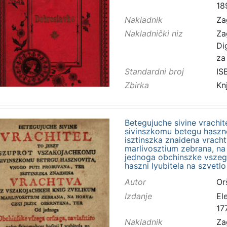
18
Nakladnik
Za
Nakladnički niz
Za
Di
za
Standardni broj
IS
Zbirka
Kn
Betegujuche sivine vrachit
sivinszkomu betegu haszno
isztinszka znaidena vrach
marlivosztium zebrana, na 
jednoga obchinszke vszeg
haszni lyubitela na szvetl
Autor
Or
Izdanje
El
17
Nakladnik
Za