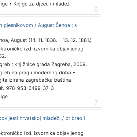
jige
•
Knjige za djecu i mladež
6
om pjesnikovom / August Šenoa ; s
noa, August (14. 11. 1838. – 13. 12. 1881.)
ektroničko izd. izvornika objavljenog
82.
greb : Knjižnice grada Zagreba, 2009.
greb na pragu modernog doba
•
gitalizirana zagrebačka baština
BN 978-953-6499-37-3
jige
7
ovijesti hrvatskoj mladeži / pribrao i
ektroničko izd. izvornika objavljenog