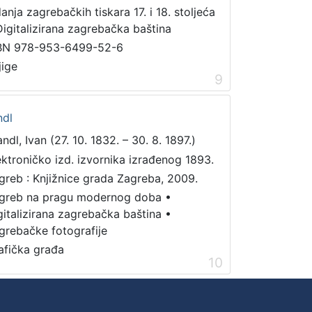
danja zagrebačkih tiskara 17. i 18. stoljeća
Digitalizirana zagrebačka baština
BN 978-953-6499-52-6
jige
9
ndl
ndl, Ivan (27. 10. 1832. – 30. 8. 1897.)
ektroničko izd. izvornika izrađenog 1893.
greb : Knjižnice grada Zagreba, 2009.
greb na pragu modernog doba
•
gitalizirana zagrebačka baština
•
grebačke fotografije
afička građa
10