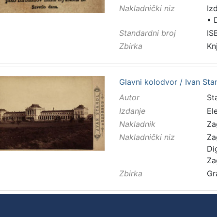
Nakladnički niz
Iz
•
Standardni broj
IS
Zbirka
Kn
Glavni kolodvor / Ivan Sta
Autor
Sta
Izdanje
El
Nakladnik
Za
Nakladnički niz
Za
Di
Za
Zbirka
Gr