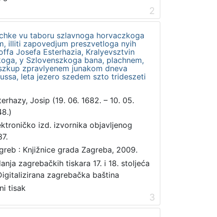
2
oinichke vu taboru szlavnoga horvaczkoga
illiti zapovedjum preszvetloga nyih
ffa Josefa Esterhazia, Kralyevsztvin
oga, y Szlovenszkoga bana, plachnem,
 szkup zpravlyenem junakom dneva
ussa, leta jezero szedem szto trideszeti
terhazy, Josip (19. 06. 1682. – 10. 05.
48.)
ektroničko izd. izvornika objavljenog
37.
greb : Knjižnice grada Zagreba, 2009.
danja zagrebačkih tiskara 17. i 18. stoljeća
Digitalizirana zagrebačka baština
ni tisak
3