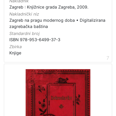
Nakladnik
Zagreb : Knjižnice grada Zagreba, 2009.
Nakladnički niz
Zagreb na pragu modernog doba
•
Digitalizirana
zagrebačka baština
Standardni broj
ISBN 978-953-6499-37-3
Zbirka
Knjige
7