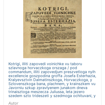
[
4
]
Kotrigi, illiti zapovedi voinichke vu taboru
szlavnoga horvaczkoga orszaga / pod
commandum, illiti zapovedjum preszvetloga nyih
excellencie goszpodina groffa Josefa Esterhazia,
Kralyevsztvin Dalmatinszkoga, Horvaczkoga, y
Szlovenszkoga bana, plachnem, y krainszkem vu
Javorniu szkup zpravlyenem junakom dneva
trinaisztoga meszecza Juliussa, leta jezero
szedem szto trideszeti y szedmoga ochituvani, y
Autor