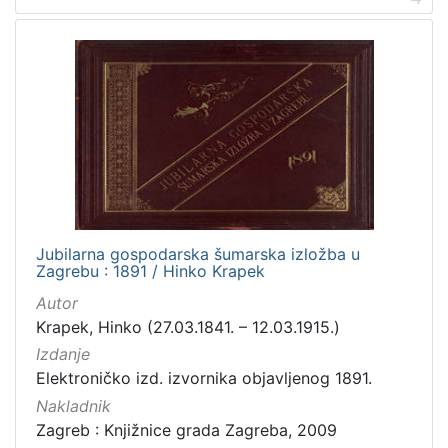
Jubilarna gospodarska šumarska izložba u
Zagrebu : 1891 / Hinko Krapek
Autor
Krapek, Hinko (27.03.1841. – 12.03.1915.)
Izdanje
Elektroničko izd. izvornika objavljenog 1891.
Nakladnik
Zagreb : Knjižnice grada Zagreba, 2009