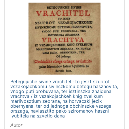
Betegujuche sivine vrachitel : to jeszt szuprot
vszakojachkomu sivinszkomu betegu hasznovita,
vnogo puti probuvana, ter isztinszka znaidena
vrachtva / iz vszakojachkeh knig zvelikum
marlivosztium zebrana, na horvaczki jezik
obernyena, ter od jednoga obchinszke vszega
orszaga, navlasztito pako sziromahov haszni
lyubitela na szvetlo dana
Autor