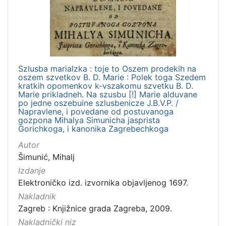
Knjižnice grada Zagreba
9
[
1
Szlusba marialzka : toje to Oszem prodekih na
]
oszem szvetkov B. D. Marie : Polek toga Szedem
kratkih opomenkov k-vszakomu szvetku B. D.
Mjesto
Marie prikladneh. Na szusbu [!] Marie alduvane
izdanja
po jedne oszebuine szlusbenicze J.B.V.P. /
Napravlene, i povedane od postuvanoga
Zagreb
10
gozpona Mihalya Simunicha jasprista
Gorichkoga, i kanonika Zagrebechkoga
Autor
Šimunić, Mihalj
[
Izdanje
1
]
Elektroničko izd. izvornika objavljenog 1697.
Nakladnik
Nakladnička
Zagreb : Knjižnice grada Zagreba, 2009.
cjelina
Nakladnički niz
Digitalizirana zagrebačka baština
10