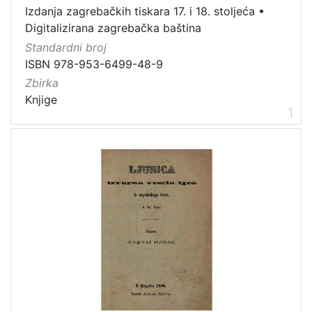
Izdanja zagrebačkih tiskara 17. i 18. stoljeća
•
Zagreb na pragu modernog doba
7
Digitalizirana zagrebačka baština
Zagrebačke fotografije
3
Standardni broj
Izdanja zagrebačkih tiskara 17. i 18. stoljeća
3
ISBN 978-953-6499-48-9
Knjige za djecu i mladež
2
Zbirka
Knjige
1
[
5
]
Prava
Javno dobro
9
[
1
]