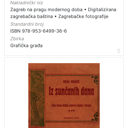
Nakladnički niz
Zagreb na pragu modernog doba
•
Digitalizirana
zagrebačka baština
•
Zagrebačke fotografije
Standardni broj
ISBN 978-953-6499-36-6
Zbirka
Grafička građa
5