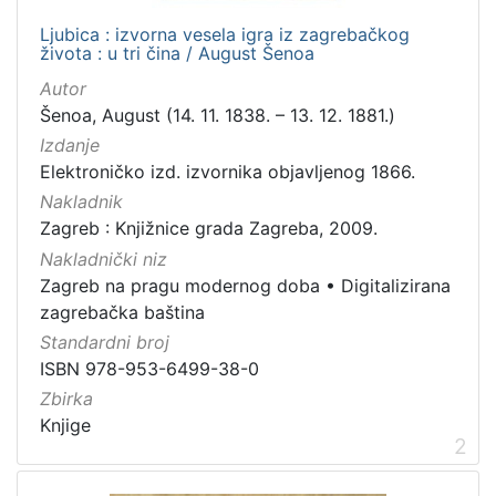
Vrsta
Ljubica : izvorna vesela igra iz zagrebačkog
građe
života : u tri čina / August Šenoa
knjiga
6
Autor
grafička građa
3
Šenoa, August (14. 11. 1838. – 13. 12. 1881.)
fotografija
2
Izdanje
Elektroničko izd. izvornika objavljenog 1866.
sitni tisak
1
Nakladnik
Zagreb : Knjižnice grada Zagreba, 2009.
Nakladnički niz
[
Zagreb na pragu modernog doba
•
Digitalizirana
4
zagrebačka baština
]
Standardni broj
Zbirka
ISBN 978-953-6499-38-0
Knjige
6
Zbirka
Grafička građa
3
Knjige
2
Knjige za djecu i mladež
2
Sitni tisak
1