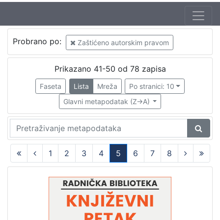
Jezik
Probrano po:
Zaštićeno autorskim pravom
hrvatski
60
Prikazano 41-50 od 78 zapisa
Faseta
Lista
Mreža
Po stranici: 10
[
1
Glavni metapodatak (Z->A)
]
Nakladnička
cjelina
Digitalizirana zagrebačka baština
56
1
2
3
4
5
6
7
8
Glasovi Književnog petka
56
(current)
Zaprešićki autori online
2
Knjige za djecu i mladež
2