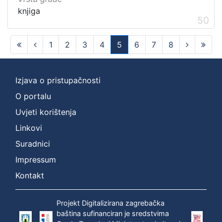
knjiga
50
1
2
3
4
5
6
7
8
(current)
Izjava o pristupačnosti
O portalu
Uvjeti korištenja
Linkovi
Suradnici
Impressum
Kontakt
Projekt Digitalizirana zagrebačka
baština sufinanciran je sredstvima