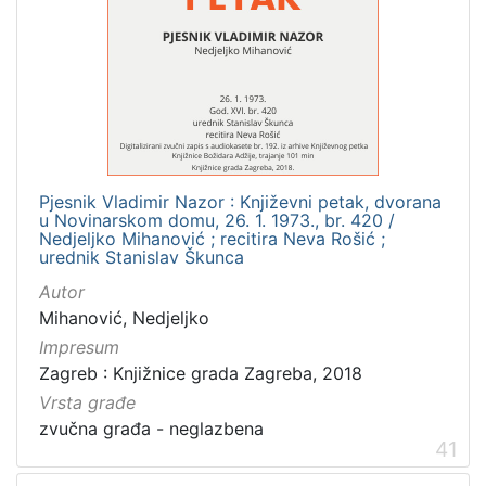
[
4
]
Zbirka
Usmeni izvori
56
Digitalna zbirka Zaprešića
2
Pjesnik Vladimir Nazor : Književni petak, dvorana
Knjige za djecu i mladež
2
u Novinarskom domu, 26. 1. 1973., br. 420 /
Nedjeljko Mihanović ; recitira Neva Rošić ;
Knjige
1
urednik Stanislav Škunca
Autor
Mihanović, Nedjeljko
[
Impresum
4
Zagreb : Knjižnice grada Zagreba, 2018
]
Vrsta građe
zvučna građa - neglazbena
41