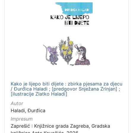
Kako je lijepo biti dijete : zbirka pjesama za djecu
/ Đurđica Haladi ; [predgovor Snježana Zrinjan] ;
[ilustracije Zlatko Haladi]
Autor
Haladi, Đurđica
Impresum
Zaprešić : Knjižnice grada Zagreba, Gradska
knjižnica Ante Kovačića, 2026