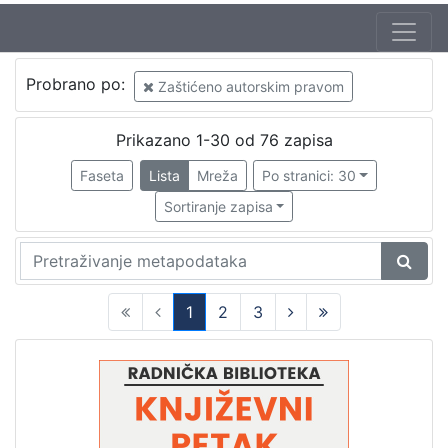
Jezik
Probrano po:
Zaštićeno autorskim pravom
hrvatski
61
Prikazano 1-30 od 76 zapisa
Faseta
Lista
Mreža
Po stranici: 30
[
1
Sortiranje zapisa
]
Nakladnička
cjelina
Glasovi Književnog petka
56
1
2
3
Digitalizirana zagrebačka baština
56
(current)
Zaprešićki autori online
2
Knjige za djecu i mladež
2