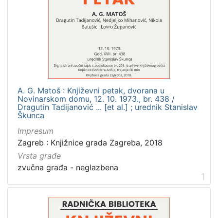
[
4
]
Zbirka
Usmeni izvori
56
Digitalna zbirka Zaprešića
2
A. G. Matoš : Književni petak, dvorana u
Knjige za djecu i mladež
2
Novinarskom domu, 12. 10. 1973., br. 438 /
Dragutin Tadijanović ... [et al.] ; urednik Stanislav
Notni zapisi
1
Škunca
Knjige
1
Impresum
Zagreb : Knjižnice grada Zagreba, 2018
Vrsta građe
zvučna građa - neglazbena
[
1
5
]