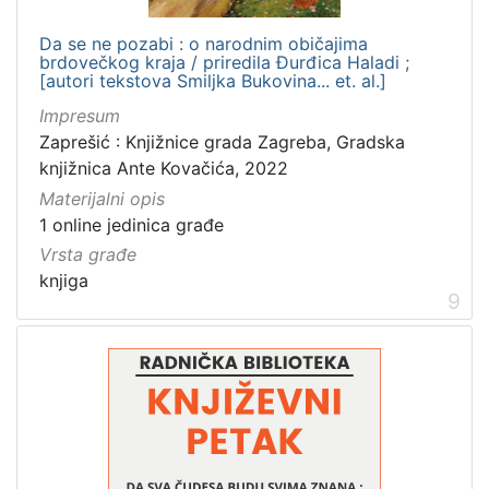
Da se ne pozabi : o narodnim običajima
brdovečkog kraja / priredila Đurđica Haladi ;
[autori tekstova Smiljka Bukovina... et. al.]
Impresum
Zaprešić : Knjižnice grada Zagreba, Gradska
knjižnica Ante Kovačića, 2022
Materijalni opis
1 online jedinica građe
Vrsta građe
knjiga
9