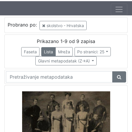
Autor
Probrano po:
skolstvo - Hrvatska
Rožankowski, Vladimir
2
Mosinger, Rudolf (1865. – 9. 10. 1918.)
1
Prikazano 1-9 od 9 zapisa
Faseta
Lista
Mreža
Po stranici: 25
Glavni metapodatak (Z->A)
[
2
]
Izdavač
Knjižnice grada Zagreba
9
[
1
]