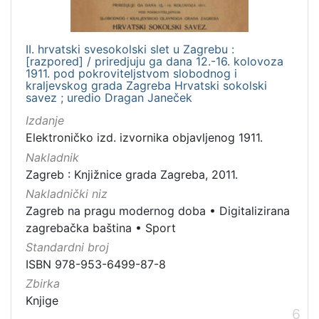
II. hrvatski svesokolski slet u Zagrebu :
[razpored] / priredjuju ga dana 12.-16. kolovoza
1911. pod pokroviteljstvom slobodnog i
kraljevskog grada Zagreba Hrvatski sokolski
savez ; uredio Dragan Janeček
Izdanje
Elektroničko izd. izvornika objavljenog 1911.
Nakladnik
Zagreb : Knjižnice grada Zagreba, 2011.
Nakladnički niz
Zagreb na pragu modernog doba
•
Digitalizirana
zagrebačka baština
•
Sport
Standardni broj
ISBN 978-953-6499-87-8
Zbirka
Knjige
6