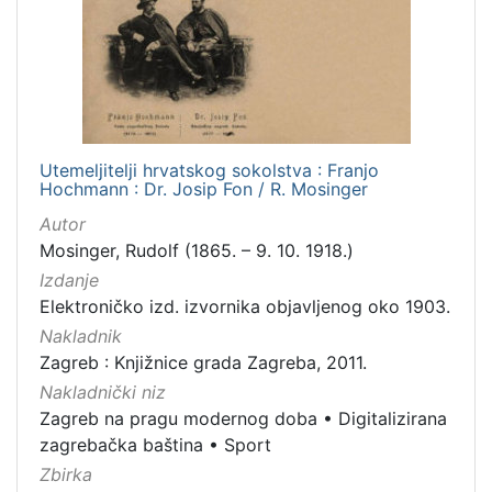
3
]
Prava
Javno dobro
9
Utemeljitelji hrvatskog sokolstva : Franjo
Hochmann : Dr. Josip Fon / R. Mosinger
[
Autor
1
]
Mosinger, Rudolf (1865. – 9. 10. 1918.)
Vrsta
Izdanje
građe
Elektroničko izd. izvornika objavljenog oko 1903.
grafička građa
5
Nakladnik
Zagreb : Knjižnice grada Zagreba, 2011.
knjiga
4
Nakladnički niz
dopisnica
4
Zagreb na pragu modernog doba
•
Digitalizirana
fotografija
1
zagrebačka baština
•
Sport
Zbirka