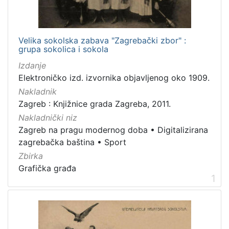
Mjesto
izdanja
Zagreb
9
Velika sokolska zabava "Zagrebački zbor" :
grupa sokolica i sokola
Izdanje
Elektroničko izd. izvornika objavljenog oko 1909.
[
Nakladnik
1
Zagreb : Knjižnice grada Zagreba, 2011.
]
Nakladnički niz
Nakladnička
Zagreb na pragu modernog doba
•
Digitalizirana
cjelina
zagrebačka baština
•
Sport
Zagreb na pragu modernog doba
9
Zbirka
Digitalizirana zagrebačka baština
9
Grafička građa
1
Sport
5
[