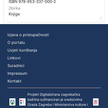
Vrsta
ISBN 978-953-337-000-2
građe
Zbirka
knjiga
1
Knjige
1
Izjava o pristupačnosti
[
1
O portalu
]
Uvjeti korištenja
Zbirka
Linkovi
Knjige
1
Suradnici
Impressum
Kontakt
[
1
]
Projekt Digitalizirana zagrebačka
baština sufinanciran je sredstvima
Grada Zagreba i Ministarstva kulture i