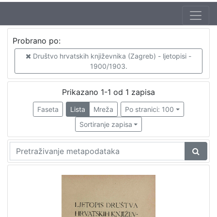
Izdavač
Probrano po:
Knjižnice grada Zagreba
1
Društvo hrvatskih književnika (Zagreb) - ljetopisi -
1900/1903.
[
Prikazano 1-1 od 1 zapisa
1
Faseta
Lista
Mreža
Po stranici: 100
]
Mjesto
Sortiranje zapisa
izdanja
Zagreb
1
[
1
]