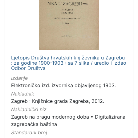
Nakladnička
cjelina
Zagreb na pragu modernog doba
1
Digitalizirana zagrebačka baština
1
Ljetopis Društva hrvatskih književnika u Zagrebu
[
: za godine 1900-1903 : sa 7 slika / uredio i izdao
2
Odbor Društva
]
Izdanje
Prava
Elektroničko izd. izvornika objavljenog 1903.
Javno dobro
1
Nakladnik
Zagreb : Knjižnice grada Zagreba, 2012.
Nakladnički niz
Zagreb na pragu modernog doba
•
Digitalizirana
[
zagrebačka baština
1
]
Standardni broj