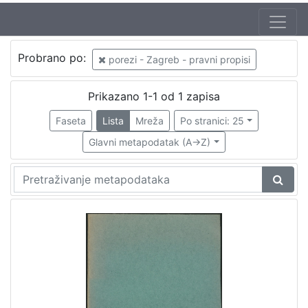
Jezik
Probrano po:
porezi - Zagreb - pravni propisi
hrvatski
1
Prikazano 1-1 od 1 zapisa
Faseta
Lista
Mreža
Po stranici: 25
[
1
Glavni metapodatak (A->Z)
]
Nakladnička
cjelina
Zagreb na pragu modernog doba
1
Propisi Gradskog poglavarstva
1
[
2