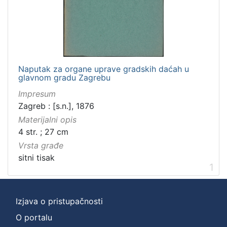
]
Zbirka
Sitni tisak
1
Naputak za organe uprave gradskih daćah u
glavnom gradu Zagrebu
[
Impresum
1
Zagreb : [s.n.], 1876
]
Materijalni opis
4 str. ; 27 cm
Vrsta građe
sitni tisak
1
Izjava o pristupačnosti
O portalu