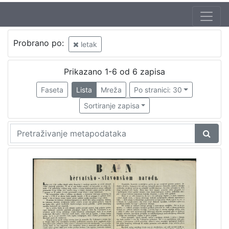
Jezik
Probrano po:
letak
hrvatski
2
Prikazano 1-6 od 6 zapisa
Faseta
Lista
Mreža
Po stranici: 30
[
1
Sortiranje zapisa
]
Nakladnička
cjelina
Ilirci
3
[
1
]