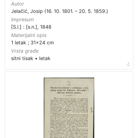
Autor
Jelačić, Josip (16. 10. 1801. – 20. 5. 1859.)
Impresum
[S.l.] : [s.n.], 1848
Materijalni opis
1 letak ; 31x24 cm
Vrsta građe
sitni tisak
•
letak
4