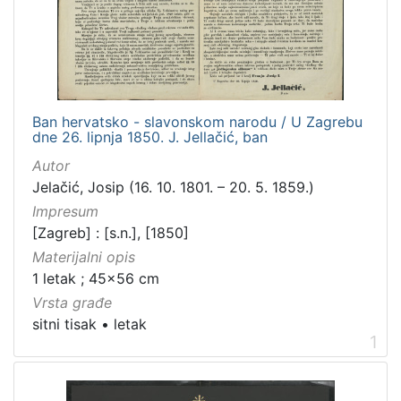
Zbirka
Grafička građa
4
Ban hervatsko - slavonskom narodu / U Zagrebu
[
dne 26. lipnja 1850. J. Jellačić, ban
1
]
Autor
Jelačić, Josip (16. 10. 1801. – 20. 5. 1859.)
Impresum
[Zagreb] : [s.n.], [1850]
Materijalni opis
1 letak ; 45x56 cm
Vrsta građe
sitni tisak
•
letak
1