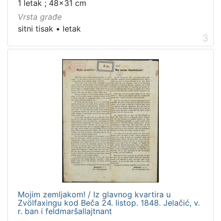
1 letak ; 48x31 cm
Vrsta građe
sitni tisak
•
letak
3
Mojim zemljakom! / Iz glavnog kvartira u
Zvölfaxingu kod Beča 24. listop. 1848. Jelačić, v.
r. ban i feldmaršallajtnant