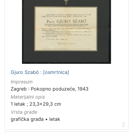
Gjuro Szabó : [osmrtnica]
Impresum
Zagreb : Pokopno poduzeće, 1943
Materijalni opis
1 letak ; 23,3x29,3 cm
Vrsta građe
grafička građa
•
letak
2