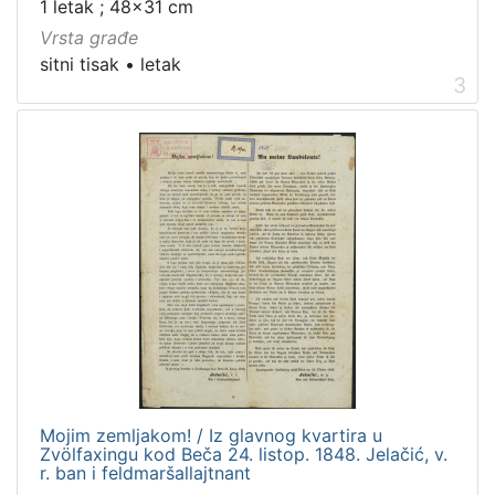
1 letak ; 48x31 cm
Vrsta građe
sitni tisak
•
letak
3
Mojim zemljakom! / Iz glavnog kvartira u
Zvölfaxingu kod Beča 24. listop. 1848. Jelačić, v.
r. ban i feldmaršallajtnant