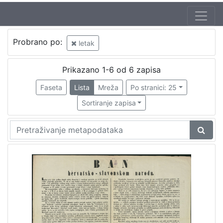
Jezik
Probrano po:
letak
hrvatski
2
Prikazano 1-6 od 6 zapisa
Faseta
Lista
Mreža
Po stranici: 25
[
1
Sortiranje zapisa
]
Nakladnička
cjelina
Ilirci
3
[
1
]