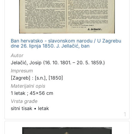
Zbirka
Grafička građa
4
Ban hervatsko - slavonskom narodu / U Zagrebu
[
dne 26. lipnja 1850. J. Jellačić, ban
1
]
Autor
Jelačić, Josip (16. 10. 1801. – 20. 5. 1859.)
Impresum
[Zagreb] : [s.n.], [1850]
Materijalni opis
1 letak ; 45x56 cm
Vrsta građe
sitni tisak
•
letak
1