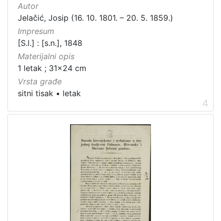
Autor
Jelačić, Josip (16. 10. 1801. – 20. 5. 1859.)
Impresum
[S.l.] : [s.n.], 1848
Materijalni opis
1 letak ; 31x24 cm
Vrsta građe
sitni tisak
•
letak
4