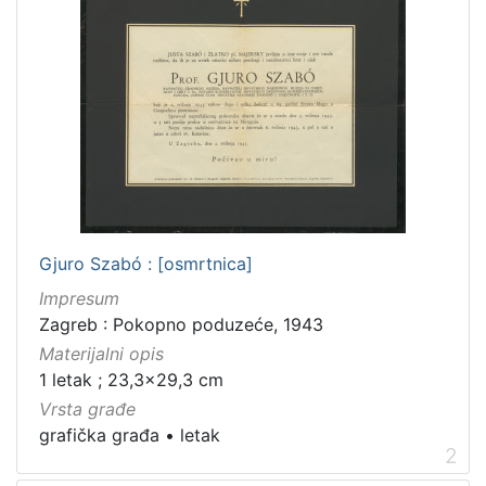
Gjuro Szabó : [osmrtnica]
Impresum
Zagreb : Pokopno poduzeće, 1943
Materijalni opis
1 letak ; 23,3x29,3 cm
Vrsta građe
grafička građa
•
letak
2