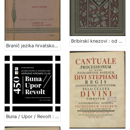
Bribirski knezovi : od plemena Šubić do god. 1347. : sa jednom rodoslovnom tablicom / Vjekoslav Klaić
Branič jezika hrvatskoga / napisao Nikola Andrić
Buna / Upor / Revolt : izložba grafika iz grafičke mape Kervave kronike glas / urednica kataloga Silvija Limani