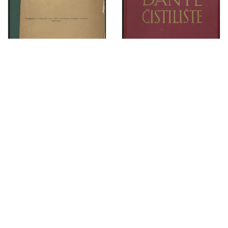
Četvrto izviešće Potresnoga odbora za godinu 1886. / sastavili M. Kišpatić i J. Torbar
Čistilište / Dante Alighieri ; preveo i protumačio Izidor Kršnjavi ; urešeno sa 17 slika Mirka Račkog