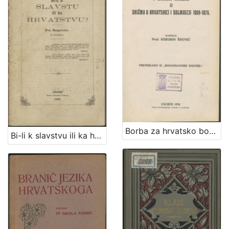
Borba za hrvatsko bogoslužje i Grgur Ninski ili Skižma u Hrvatskoj i Dalmaciji 1059-1075. / napisao Kerubin Šegvić
Bi-li k slavstvu ili ka hrvatstvu? : dva razgovora