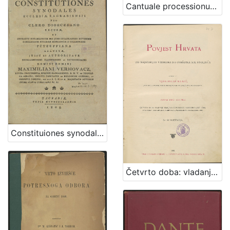
Cantuale processionum [pro ecclesia Zagrabiensi] ex veteri Zagrabiensis basilicae divi Stephani regis consuetudine institutum, zelo cultus divini firmatum, ac experimentali scientia probatorum virorum auctum, et approbatum
Constituiones synodales Ecclesiae Zagrabiensis pro clero dioecesano recusae et extractu notabiliorum pro jure ecclesiastico novissimo conciliorum ecclesiae Hungaricae e collectione Peterffiana adauctae / jussu et authoritate ... domini Maximiliani Verhovacz, divina providentia episcopi Zagrabiensis ...
Četvrto doba: vladanje kraljeva iz porodice Habsburga : (1527-1740)