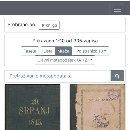
Jezik
Probrano po:
knjiga
hrvatski
87
njemački
5
Prikazano 1-10 od 305 zapisa
latinski
5
Faseta
Lista
Mreža
Po stranici: 10
španjolski
2
Glavni metapodatak (A->Z)
talijanski
2
mađarski
1
[
6
]
Nakladnička
cjelina