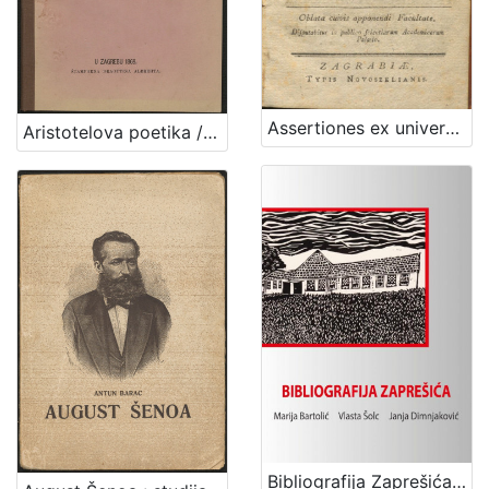
Assertiones ex universa philosophia quas in regia Academia Zagrabiensi : anno MDCCCIII, die 4 Augusti publicae eruditorum discussioni / substernit r. d. Szmolecz Philippus e sem cler. zagrab. philosophiae auditor emeritus ; [Ex praelectionibus Mathiae Kirinich ... Andreae Minkovich ... Georgii Sugh ... Francisci Klohammer]
Aristotelova poetika / sa grčkoga na hrvatski preveo i protumačio Armin Pavić
Bibliografija Zaprešića / Marija Bartolić, Vlasta Šolc, Janja Dimnjaković