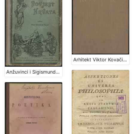
Arhitekt Viktor Kovačić : mapa - monografija / [prikaz napisao, mapu sastavio Edo Šen]
Anžuvinci i Sigismund do gubitka Dalmacije : (1301-1409)