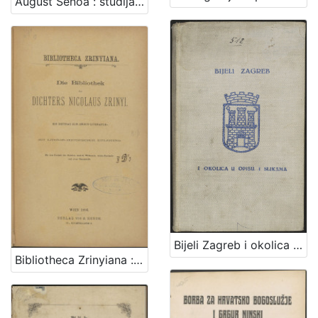
August Šenoa : studija / Antun Barac
Bijeli Zagreb i okolica u opisu i slikama : sa malim rječnikom, praktičnim uputama, planom grada Zagreba i željezničkom kartom
Bibliotheca Zrinyiana : die Bibliothek des Dichters Nicolaus Zrinyi : ein Beitrag zur Zrinyi-Literatur : mit literar-historischer Einleitung : mit dem Portrait des Dichters nach E. Widemann, einem Fascimile und einer Stammtafel