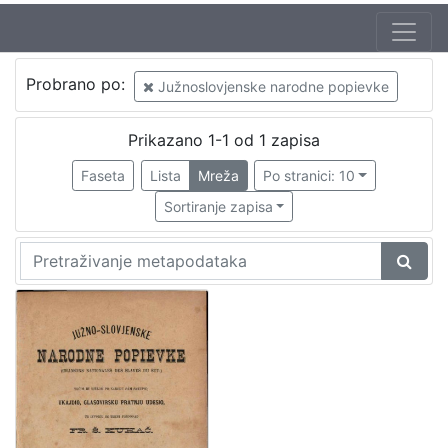
Autor
Probrano po:
Južnoslovjenske narodne popievke
Kuhač, Franjo Ksaver (20. 11. 1834. – 18.06.1911.)
1
Prikazano 1-1 od 1 zapisa
Faseta
Lista
Mreža
Po stranici: 10
[
1
Sortiranje zapisa
]
Mjesto
izdanja
Zagreb
1
[
1
]