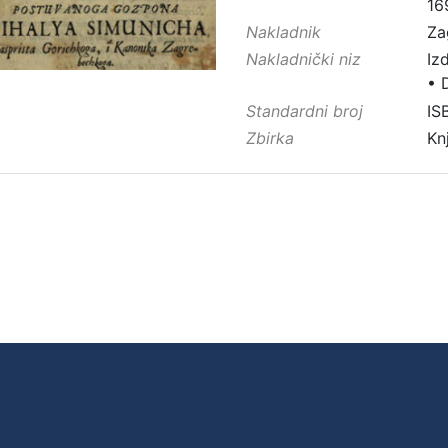
16
Nakladnik
Za
Nakladnički niz
Iz
•
Standardni broj
IS
Zbirka
Kn