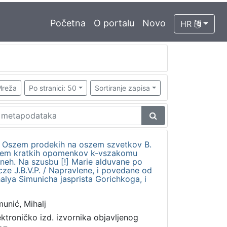
Početna
O portalu
Novo
HR
reža
Po stranici: 50
Sortiranje zapisa
to Oszem prodekih na oszem szvetkov B.
edem kratkih opomenkov k-vszakomu
dneh. Na szusbu [!] Marie alduvane po
ze J.B.V.P. / Napravlene, i povedane od
ya Simunicha jasprista Gorichkoga, i
munić, Mihalj
ektroničko izd. izvornika objavljenog