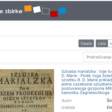
Faseta
Lista
M
Szlusba marialzka : toje 
D. Marie : Polek toga Sz
szvetku B. D. Marie prikla
jedne oszebuine szlusbenic
postuvanoga gozpona Mihal
kanonika Zagrebechkoga
Autor
Ši
Izdanje
El