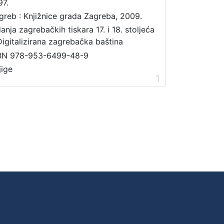
97.
greb : Knjižnice grada Zagreba, 2009.
danja zagrebačkih tiskara 17. i 18. stoljeća
Digitalizirana zagrebačka baština
BN 978-953-6499-48-9
jige
1