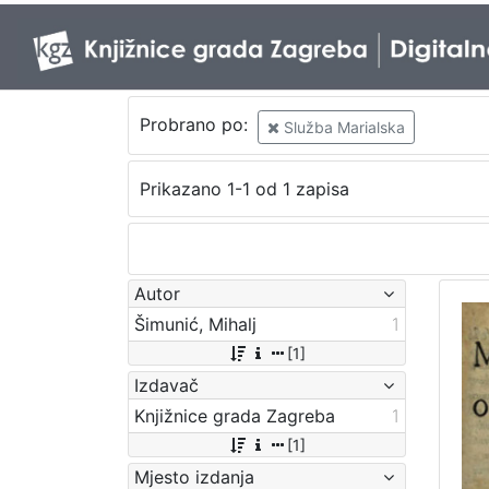
Probrano po:
Služba Marialska
Prikazano 1-1 od 1 zapisa
Autor
Šimunić, Mihalj
1
[1]
Izdavač
Knjižnice grada Zagreba
1
[1]
Mjesto izdanja