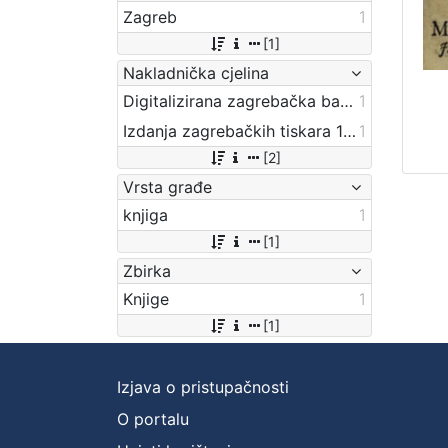
Zagreb
1
[1]
Nakladnička cjelina
Digitalizirana zagrebačka baština
1
Izdanja zagrebačkih tiskara 17. i 18. stoljeća
1
[2]
Vrsta građe
knjiga
1
[1]
Zbirka
Knjige
1
[1]
Izjava o pristupačnosti
O portalu