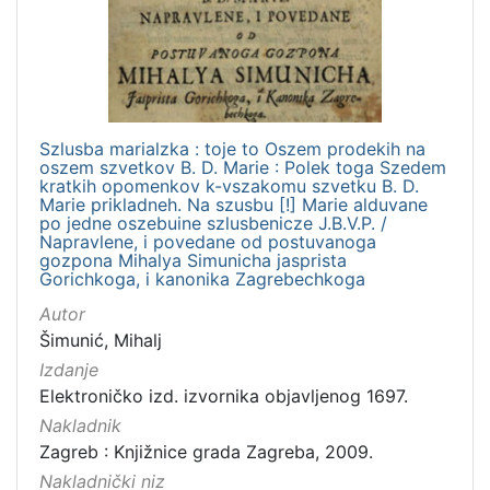
izdanja
Zagreb
1
Szlusba marialzka : toje to Oszem prodekih na
[
oszem szvetkov B. D. Marie : Polek toga Szedem
1
kratkih opomenkov k-vszakomu szvetku B. D.
]
Marie prikladneh. Na szusbu [!] Marie alduvane
po jedne oszebuine szlusbenicze J.B.V.P. /
Nakladnička
Napravlene, i povedane od postuvanoga
cjelina
gozpona Mihalya Simunicha jasprista
Gorichkoga, i kanonika Zagrebechkoga
Digitalizirana zagrebačka baština
1
Autor
Izdanja zagrebačkih tiskara 17. i 18. stoljeća
1
Šimunić, Mihalj
Izdanje
Elektroničko izd. izvornika objavljenog 1697.
[
Nakladnik
2
Zagreb : Knjižnice grada Zagreba, 2009.
]
Nakladnički niz