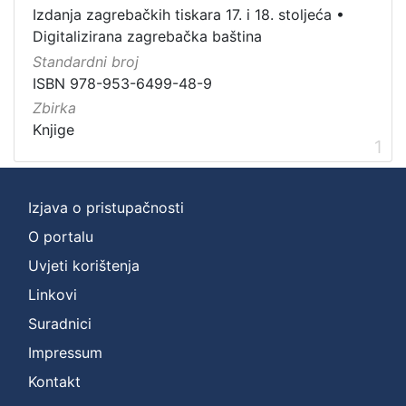
Vrsta
Izdanja zagrebačkih tiskara 17. i 18. stoljeća
•
građe
Digitalizirana zagrebačka baština
knjiga
1
Standardni broj
ISBN 978-953-6499-48-9
Zbirka
Knjige
[
1
1
]
Zbirka
Izjava o pristupačnosti
Knjige
1
O portalu
Uvjeti korištenja
Linkovi
[
Suradnici
1
]
Impressum
Kontakt