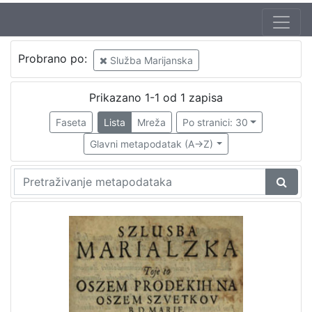
Autor
Probrano po:
Služba Marijanska
Šimunić, Mihalj
1
Prikazano 1-1 od 1 zapisa
Faseta
Lista
Mreža
Po stranici: 30
[
1
Glavni metapodatak (A->Z)
]
Izdavač
Knjižnice grada Zagreba
1
[
1
]
Mjesto