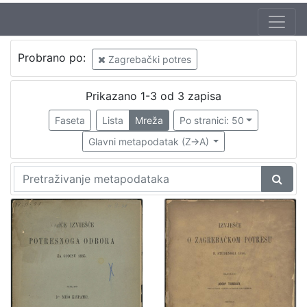
Autor
Probrano po:
Zagrebački potres
Torbar, Josip (1.4.1824. – 26.7.1900.)
1
Prikazano 1-3 od 3 zapisa
Faseta
Lista
Mreža
Po stranici: 50
[
1
Glavni metapodatak (Z->A)
]
Izdavač
Knjižnice grada Zagreba
1
[
1
]
Jezik