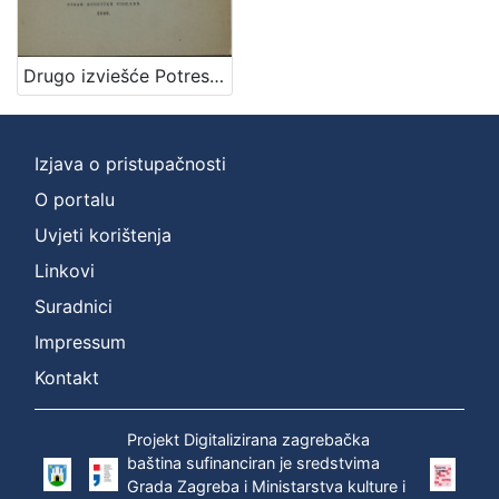
Zagreb na pragu modernog doba
3
Zagrebački potres
3
Digitalizirana zagrebačka baština
1
Drugo izviešće Potresnoga odbora za godinu 1884. / sastavio Mišo Kišpatić
Izjava o pristupačnosti
[
3
O portalu
]
Uvjeti korištenja
Prava
Linkovi
Javno dobro
1
Suradnici
Impressum
Kontakt
[
1
]
Projekt Digitalizirana zagrebačka
Vrsta
baština sufinanciran je sredstvima
građe
Grada Zagreba i Ministarstva kulture i