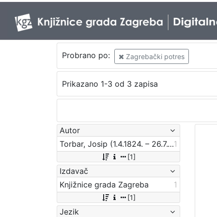
Probrano po:
Zagrebački potres
Prikazano 1-3 od 3 zapisa
Autor
Torbar, Josip (1.4.1824. – 26.7.1900.)
1
[1]
Izdavač
Knjižnice grada Zagreba
1
[1]
Jezik