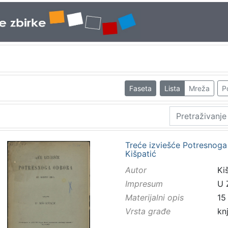
Faseta
Lista
Mreža
P
Treće izviešće Potresnoga
Kišpatić
Autor
Kiš
Impresum
U 
Materijalni opis
15
Vrsta građe
kn