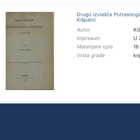
Drugo izviešće Potresnoga
Kišpatić
Autor
Kiš
Impresum
U 
Materijalni opis
16
Vrsta građe
kn