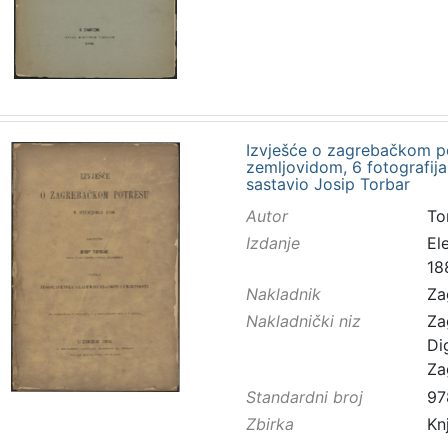
Izvješće o zagrebačkom po
zemljovidom, 6 fotografija, 
sastavio Josip Torbar
Autor
Tor
Izdanje
El
18
Nakladnik
Za
Nakladnički niz
Za
Di
Za
Standardni broj
97
Zbirka
Kn