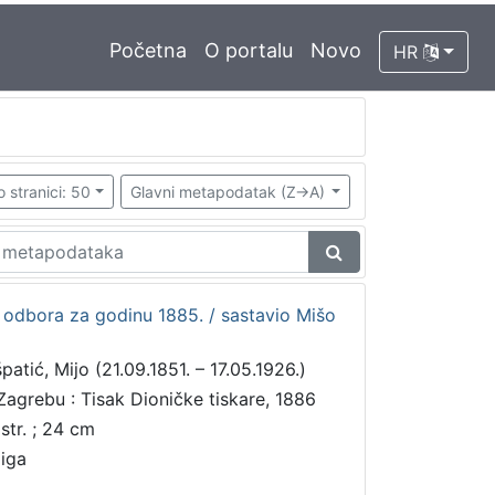
Početna
O portalu
Novo
HR
o stranici: 50
Glavni metapodatak (Z->A)
 odbora za godinu 1885. / sastavio Mišo
patić, Mijo (21.09.1851. – 17.05.1926.)
Zagrebu : Tisak Dioničke tiskare, 1886
 str. ; 24 cm
jiga