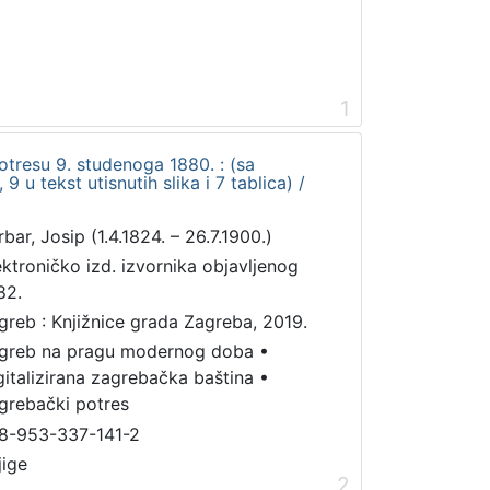
1
tresu 9. studenoga 1880. : (sa
9 u tekst utisnutih slika i 7 tablica) /
bar, Josip (1.4.1824. – 26.7.1900.)
ektroničko izd. izvornika objavljenog
82.
greb : Knjižnice grada Zagreba, 2019.
greb na pragu modernog doba
•
gitalizirana zagrebačka baština
•
grebački potres
8-953-337-141-2
jige
2