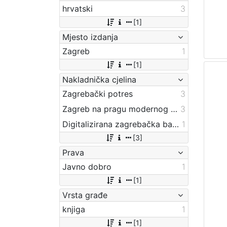
hrvatski
3
[1]
Mjesto izdanja
Zagreb
1
[1]
Nakladnička cjelina
Zagrebački potres
3
Zagreb na pragu modernog doba
3
Digitalizirana zagrebačka baština
1
[3]
Prava
Javno dobro
1
[1]
Vrsta građe
knjiga
1
[1]