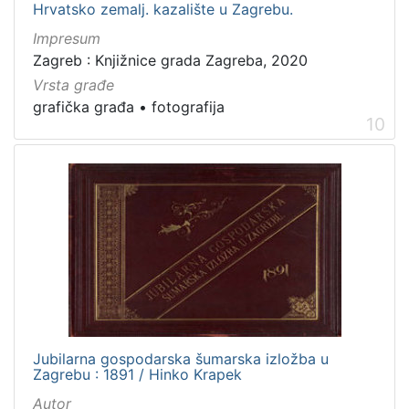
Hrvatsko zemalj. kazalište u Zagrebu.
Impresum
Zagreb : Knjižnice grada Zagreba, 2020
Vrsta građe
grafička građa
•
fotografija
10
Jubilarna gospodarska šumarska izložba u
Zagrebu : 1891 / Hinko Krapek
Autor