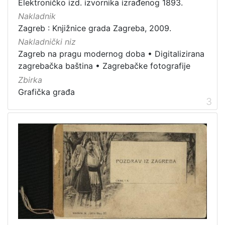
Elektroničko izd. izvornika izrađenog 1893.
Zbirka
Nakladnik
Zagreb : Knjižnice grada Zagreba, 2009.
Grafička građa
13
Nakladnički niz
Knjige
1
Zagreb na pragu modernog doba
•
Digitalizirana
zagrebačka baština
•
Zagrebačke fotografije
Zbirka
[
Grafička građa
2
3
]