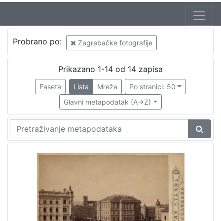
Autor
Probrano po:
Zagrebačke fotografije
Standl, Ivan (27. 10. 1832. – 30. 8. 1897.)
7
Švoiser, Ludvig (19 st.)
1
Prikazano 1-14 od 14 zapisa
Krapek, Hinko (27.03.1841. – 12.03.1915.)
1
Faseta
Lista
Mreža
Po stranici: 50
Mosinger, Rudolf (1865. – 9. 10. 1918.)
1
Glavni metapodatak (A->Z)
[
4
]
Izdavač
Knjižnice grada Zagreba
12