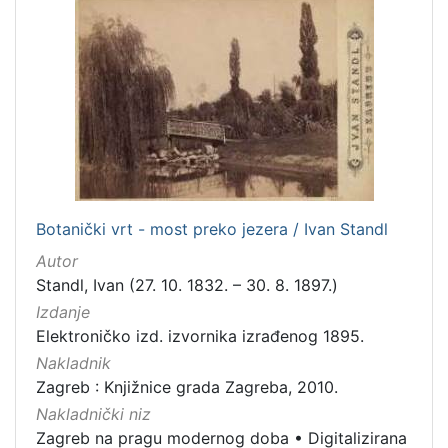
[
1
]
Nakladnička
cjelina
Digitalizirana zagrebačka baština
14
Zagreb na pragu modernog doba
13
Botanički vrt - most preko jezera / Ivan Standl
Zagrebačke fotografije
12
Autor
Zagrebačka katedrala
1
Standl, Ivan (27. 10. 1832. – 30. 8. 1897.)
Hrvatsko narodno kazalište
1
Izdanje
Elektroničko izd. izvornika izrađenog 1895.
Nakladnik
Zagreb : Knjižnice grada Zagreba, 2010.
[
5
Nakladnički niz
]
Zagreb na pragu modernog doba
•
Digitalizirana