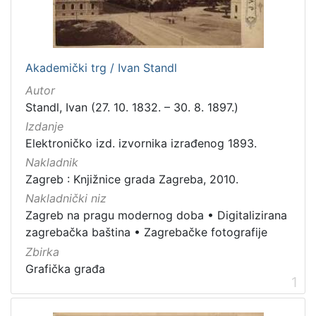
[
1
]
Jezik
Akademički trg / Ivan Standl
njemački
2
Autor
hrvatski
2
Standl, Ivan (27. 10. 1832. – 30. 8. 1897.)
talijanski
1
Izdanje
Elektroničko izd. izvornika izrađenog 1893.
francuski
1
Nakladnik
Zagreb : Knjižnice grada Zagreba, 2010.
Nakladnički niz
[
Zagreb na pragu modernog doba
•
Digitalizirana
4
zagrebačka baština
•
Zagrebačke fotografije
]
Zbirka
Mjesto
Grafička građa
izdanja
1
Zagreb
12