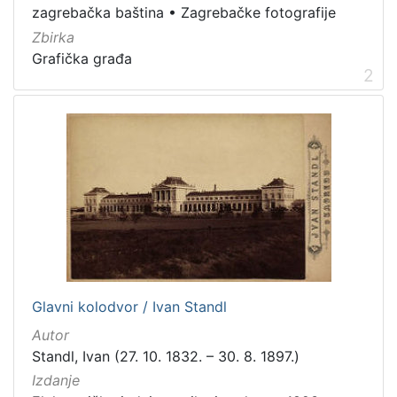
zagrebačka baština
•
Zagrebačke fotografije
Prava
Zbirka
Javno dobro
12
Grafička građa
2
[
1
]
Vrsta
građe
grafička građa
11
fotografija
9
knjiga
1
Glavni kolodvor / Ivan Standl
Autor
Standl, Ivan (27. 10. 1832. – 30. 8. 1897.)
[
3
Izdanje
]