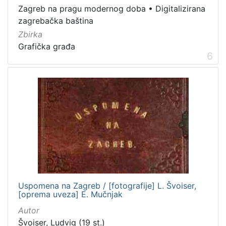
Zagreb na pragu modernog doba
•
Digitalizirana
zagrebačka baština
Zbirka
Grafička građa
6
Uspomena na Zagreb / [fotografije] L. Švoiser,
[oprema uveza] E. Mučnjak
Autor
Švoiser, Ludvig (19 st.)