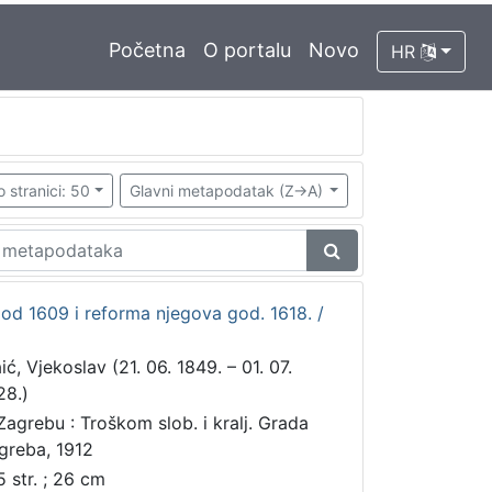
Početna
O portalu
Novo
HR
o stranici: 50
Glavni metapodatak (Z->A)
od 1609 i reforma njegova god. 1618. /
ić, Vjekoslav (21. 06. 1849. – 01. 07.
28.)
Zagrebu : Troškom slob. i kralj. Grada
greba, 1912
5 str. ; 26 cm