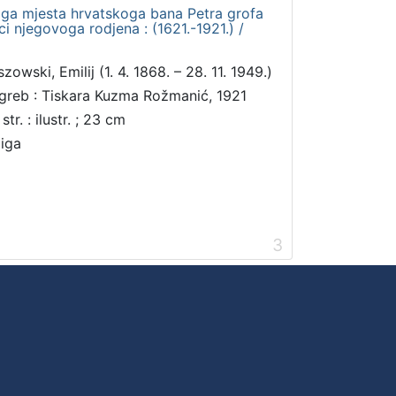
oga mjesta hrvatskoga bana Petra grofa
i njegovoga rodjena : (1621.-1921.) /
zowski, Emilij (1. 4. 1868. – 28. 11. 1949.)
greb : Tiskara Kuzma Rožmanić, 1921
str. : ilustr. ; 23 cm
jiga
3