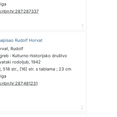
jiga
n:nbn:hr:287:287337
1
napisao Rudolf Horvat
rvat, Rudolf
greb : Kulturno-historijsko društvo
vatski rodoljub, 1942
I, 518 str., [16] str. s tablama ; 23 cm
jiga
n:nbn:hr:287:481231
2