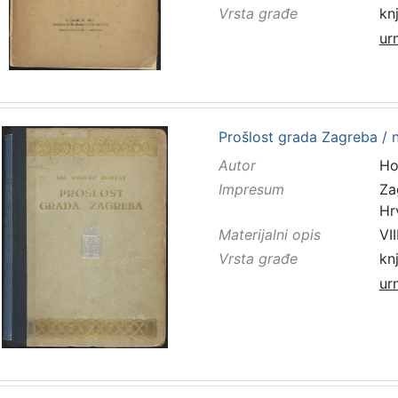
Vrsta građe
kn
ur
Prošlost grada Zagreba / 
Autor
Ho
Impresum
Za
Hr
Materijalni opis
VII
Vrsta građe
kn
ur