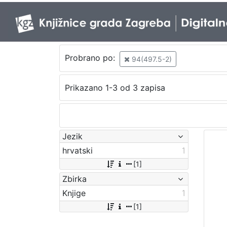
Probrano po:
94(497.5-2)
Prikazano 1-3 od 3 zapisa
Jezik
hrvatski
1
[1]
Zbirka
Knjige
1
[1]