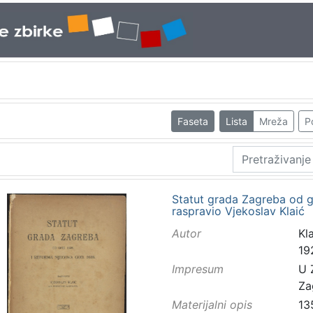
Faseta
Lista
Mreža
P
Statut grada Zagreba od g
raspravio Vjekoslav Klaić
Autor
Kla
19
Impresum
U 
Za
Materijalni opis
13