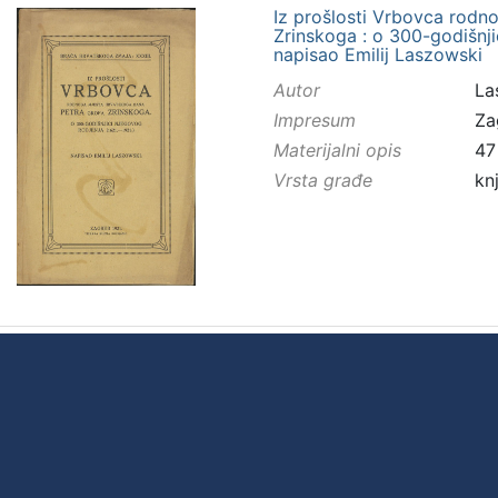
Iz prošlosti Vrbovca rodn
Zrinskoga : o 300-godišnjic
napisao Emilij Laszowski
Autor
Las
Impresum
Za
Materijalni opis
47 
Vrsta građe
kn