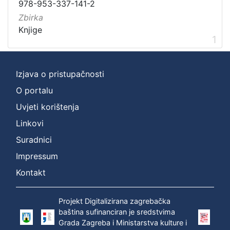
Zagrebački potres
1
978-953-337-141-2
Zagreb na pragu modernog doba
1
Zbirka
Knjige
Digitalizirana zagrebačka baština
1
1
Izjava o pristupačnosti
[
3
O portalu
]
Uvjeti korištenja
Prava
Linkovi
Javno dobro
1
Suradnici
Impressum
Kontakt
[
1
]
Projekt Digitalizirana zagrebačka
Vrsta
baština sufinanciran je sredstvima
Grada Zagreba i Ministarstva kulture i
građe