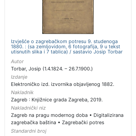
hrvatski
1
[
Izvješće o zagrebačkom potresu 9. studenoga
1
1880. : (sa zemljovidom, 6 fotografija, 9 u tekst
]
utisnutih slika i 7 tablica) / sastavio Josip Torbar
Mjesto
Autor
izdanja
Torbar, Josip (1.4.1824. – 26.7.1900.)
Zagreb
1
Izdanje
Elektroničko izd. izvornika objavljenog 1882.
Nakladnik
Zagreb : Knjižnice grada Zagreba, 2019.
[
1
Nakladnički niz
]
Zagreb na pragu modernog doba
•
Digitalizirana
Nakladnička
zagrebačka baština
•
Zagrebački potres
cjelina
Standardni broj