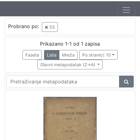
Autor
Probrano po:
55
Torbar, Josip (1.4.1824. – 26.7.1900.)
1
Prikazano 1-1 od 1 zapisa
Faseta
Lista
Mreža
Po stranici: 10
[
1
Glavni metapodatak (Z->A)
]
Izdavač
Knjižnice grada Zagreba
1
[
1
]
Jezik