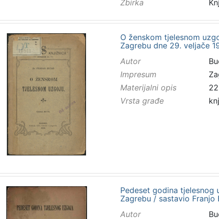
Zbirka
Kn
O ženskom tjelesnom uzgo
Zagrebu dne 29. veljače 19
Autor
Buč
Impresum
Za
Materijalni opis
22
Vrsta građe
kn
Pedeset godina tjelesnog u
Zagrebu / sastavio Franjo
Autor
Buč