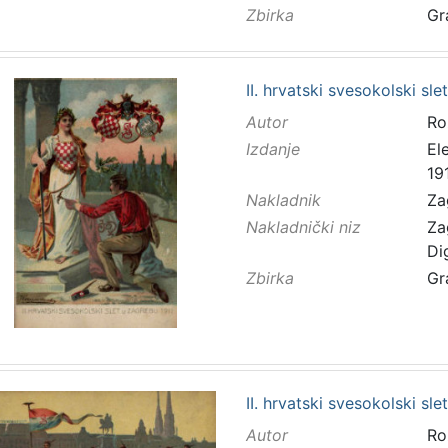
Zbirka
Gr
II. hrvatski svesokolski sl
Autor
Ro
Izdanje
El
191
Nakladnik
Za
Nakladnički niz
Za
Di
Zbirka
Gr
II. hrvatski svesokolski sl
Autor
Ro