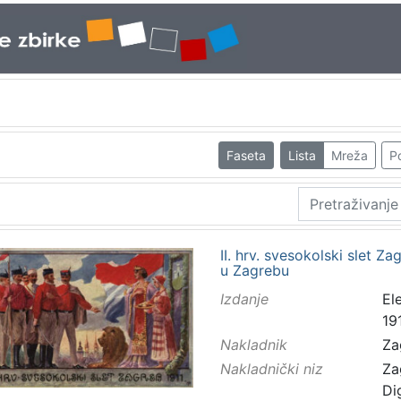
Faseta
Lista
Mreža
Po
II. hrv. svesokolski slet Zag
u Zagrebu
Izdanje
El
191
Nakladnik
Za
Nakladnički niz
Za
Di