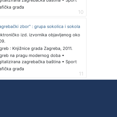
gitalizirana zagrebačka baština
•
Sport
afička građa
10
grebački zbor" : grupa sokolica i sokola
ektroničko izd. izvornika objavljenog oko
09.
greb : Knjižnice grada Zagreba, 2011.
greb na pragu modernog doba
•
gitalizirana zagrebačka baština
•
Sport
afička građa
11