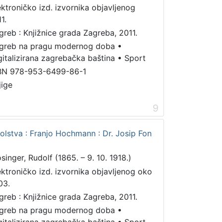
ektroničko izd. izvornika objavljenog
1.
greb : Knjižnice grada Zagreba, 2011.
greb na pragu modernog doba
•
gitalizirana zagrebačka baština
•
Sport
BN 978-953-6499-86-1
jige
9
kolstva : Franjo Hochmann : Dr. Josip Fon
singer, Rudolf (1865. – 9. 10. 1918.)
ektroničko izd. izvornika objavljenog oko
03.
greb : Knjižnice grada Zagreba, 2011.
greb na pragu modernog doba
•