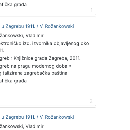
afička građa
1
et u Zagrebu 1911. / V. Rožankowski
žankowski, Vladimir
ektroničko izd. izvornika objavljenog oko
1.
greb : Knjižnice grada Zagreba, 2011.
greb na pragu modernog doba
•
gitalizirana zagrebačka baština
afička građa
2
et u Zagrebu 1911. / V. Rožankowski
žankowski, Vladimir