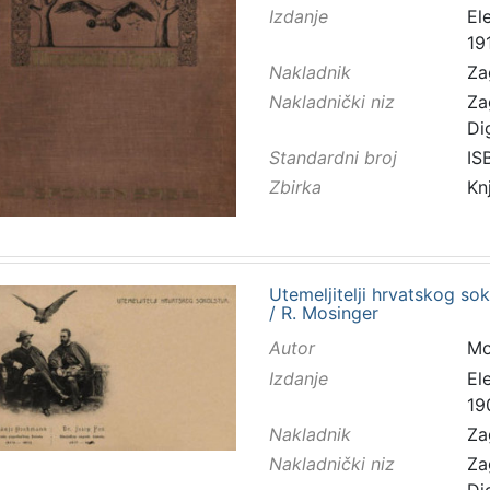
Izdanje
El
191
Nakladnik
Za
Nakladnički niz
Za
Di
Standardni broj
IS
Zbirka
Kn
Utemeljitelji hrvatskog so
/ R. Mosinger
Autor
Mo
Izdanje
El
19
Nakladnik
Za
Nakladnički niz
Za