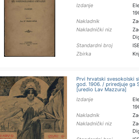
Izdanje
El
19
Nakladnik
Za
Nakladnički niz
Za
Di
Standardni broj
IS
Zbirka
Kn
Prvi hrvatski svesokolski sl
god. 1906. / priredjuje ga 
[uredio Lav Mazzura]
Izdanje
El
19
Nakladnik
Za
Nakladnički niz
Za
Di