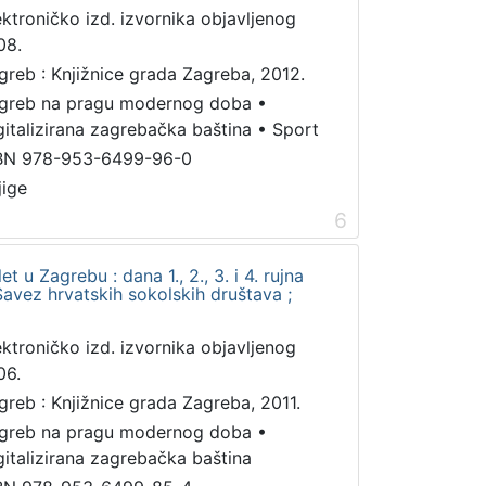
ektroničko izd. izvornika objavljenog
08.
greb : Knjižnice grada Zagreba, 2012.
greb na pragu modernog doba
•
gitalizirana zagrebačka baština
•
Sport
BN 978-953-6499-96-0
jige
6
et u Zagrebu : dana 1., 2., 3. i 4. rujna
Savez hrvatskih sokolskih društava ;
ektroničko izd. izvornika objavljenog
06.
greb : Knjižnice grada Zagreba, 2011.
greb na pragu modernog doba
•
gitalizirana zagrebačka baština