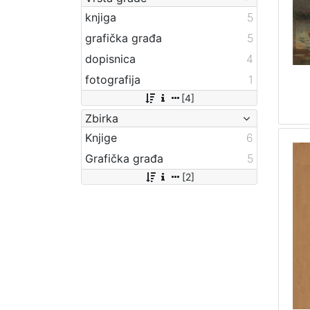
knjiga
5
grafička građa
5
dopisnica
4
fotografija
1
[4]
Zbirka
Knjige
6
Grafička građa
5
[2]