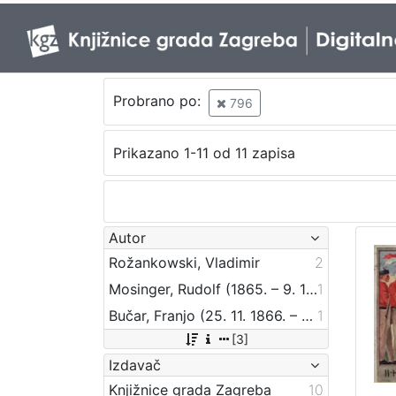
Probrano po:
796
Prikazano 1-11 od 11 zapisa
Autor
Rožankowski, Vladimir
2
Mosinger, Rudolf (1865. – 9. 10. 1918.)
1
Bučar, Franjo (25. 11. 1866. – 26. 12. 1946.)
1
[3]
Izdavač
Knjižnice grada Zagreba
10