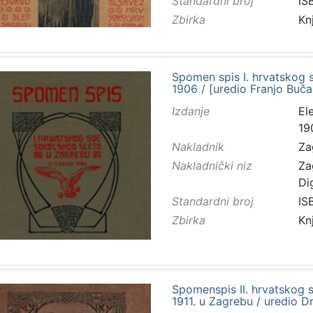
Standardni broj
IS
Zbirka
Kn
Spomen spis I. hrvatskog s
1906 / [uredio Franjo Buča
Izdanje
El
19
Nakladnik
Za
Nakladnički niz
Za
Di
Standardni broj
IS
Zbirka
Kn
Spomenspis II. hrvatskog s
1911. u Zagrebu / uredio 