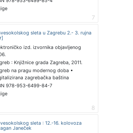
BN 978-953-6499-85-4
jige
7
vesokolskog sleta u Zagrebu 2.- 3. rujna
r]
ektroničko izd. izvornika objavljenog
06.
greb : Knjižnice grada Zagreba, 2011.
greb na pragu modernog doba
•
gitalizirana zagrebačka baština
BN 978-953-6499-84-7
jige
8
vesokolskog sleta : 12.-16. kolovoza
Dragan Janeček