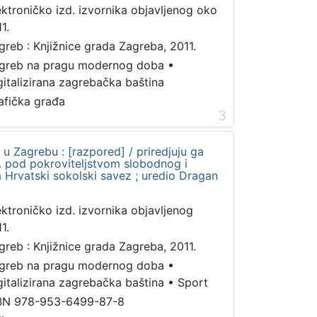
ektroničko izd. izvornika objavljenog oko
1.
greb : Knjižnice grada Zagreba, 2011.
greb na pragu modernog doba
•
gitalizirana zagrebačka baština
afička građa
3
t u Zagrebu : [razpored] / priredjuju ga
1. pod pokroviteljstvom slobodnog i
 Hrvatski sokolski savez ; uredio Dragan
ektroničko izd. izvornika objavljenog
1.
greb : Knjižnice grada Zagreba, 2011.
greb na pragu modernog doba
•
gitalizirana zagrebačka baština
•
Sport
BN 978-953-6499-87-8