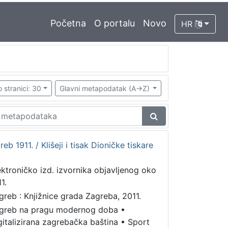
Početna
O portalu
Novo
HR
 stranici: 30
Glavni metapodatak (A->Z)
reb 1911. / Klišeji i tisak Dioničke tiskare
ektroničko izd. izvornika objavljenog oko
1.
greb : Knjižnice grada Zagreba, 2011.
greb na pragu modernog doba
•
gitalizirana zagrebačka baština
•
Sport