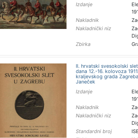
Izdanje
El
191
Nakladnik
Za
Nakladnički niz
Za
Di
Zbirka
Gr
II. hrvatski svesokolski sle
dana 12.-16. kolovoza 191
kraljevskog grada Zagreba
Janeček
Izdanje
El
191
Nakladnik
Za
Nakladnički niz
Za
Di
Standardni broj
IS