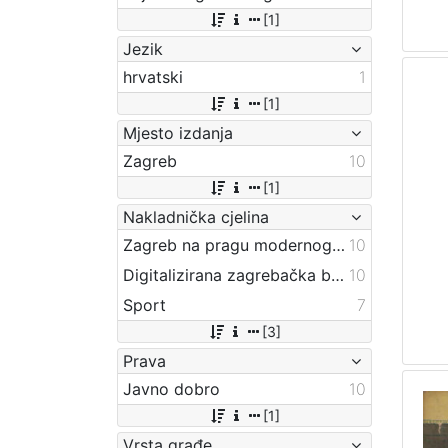
[1]
Jezik
hrvatski
1
[1]
Mjesto izdanja
Zagreb
10
[1]
Nakladnička cjelina
Zagreb na pragu modernog doba
10
Digitalizirana zagrebačka baština
10
Sport
7
[3]
Prava
Javno dobro
10
[1]
Vrsta građe