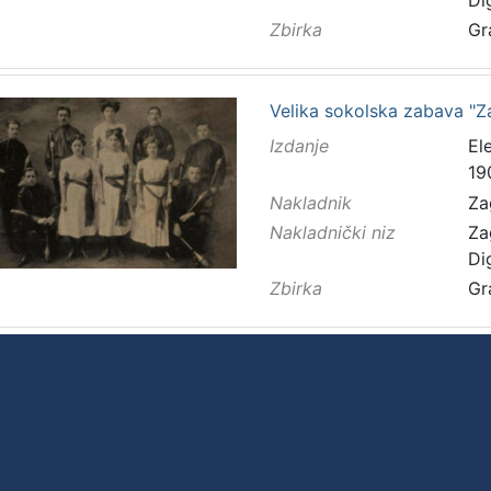
Di
Zbirka
Gr
Velika sokolska zabava "Za
Izdanje
El
19
Nakladnik
Za
Nakladnički niz
Za
Di
Zbirka
Gr