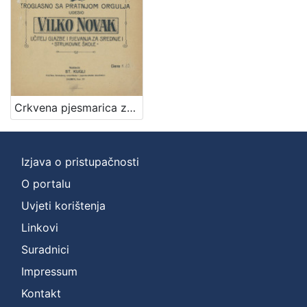
]
Zbirka
Notni zapisi
1
Crkvena pjesmarica za ženska srednja učilišta : troglasno sa pratnjom orgulja / udesio Vilko Novak
[
1
]
Izjava o pristupačnosti
O portalu
Uvjeti korištenja
Linkovi
Suradnici
Impressum
Kontakt