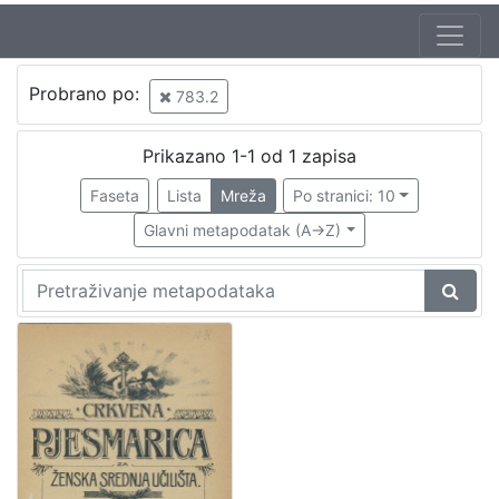
Jezik
Probrano po:
783.2
hrvatski
1
Prikazano 1-1 od 1 zapisa
Faseta
Lista
Mreža
Po stranici: 10
[
1
Glavni metapodatak (A->Z)
]
Nakladnička
cjelina
Zagreb na pragu modernog doba
1
Digitalizirana zagrebačka baština
1
[
2