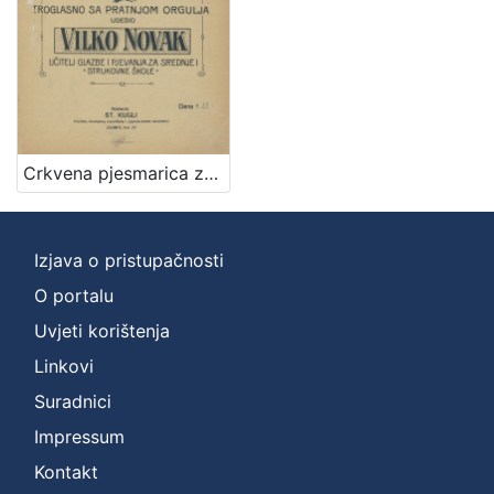
]
Zbirka
Notni zapisi
1
Crkvena pjesmarica za ženska srednja učilišta : troglasno sa pratnjom orgulja / udesio Vilko Novak
[
1
]
Izjava o pristupačnosti
O portalu
Uvjeti korištenja
Linkovi
Suradnici
Impressum
Kontakt