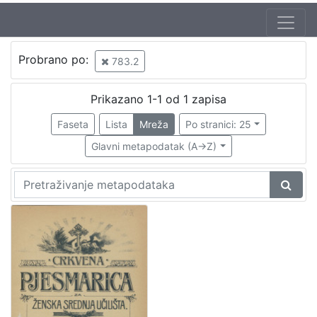
Jezik
Probrano po:
783.2
hrvatski
1
Prikazano 1-1 od 1 zapisa
Faseta
Lista
Mreža
Po stranici: 25
[
1
Glavni metapodatak (A->Z)
]
Nakladnička
cjelina
Zagreb na pragu modernog doba
1
Digitalizirana zagrebačka baština
1
[
2