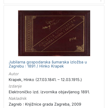
1
1
]
Nakladnička
cjelina
Digitalizirana zagrebačka baština
5
Zagrebačke fotografije
4
Zagreb na pragu modernog doba
3
Jubilarna gospodarska šumarska izložba u
[
Zagrebu : 1891 / Hinko Krapek
3
Autor
]
Krapek, Hinko (27.03.1841. – 12.03.1915.)
Prava
Izdanje
Javno dobro
3
Elektroničko izd. izvornika objavljenog 1891.
Nakladnik
Zagreb : Knjižnice grada Zagreba, 2009