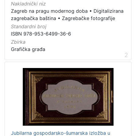
Nakladnički niz
[
1
Zagreb na pragu modernog doba
•
Digitalizirana
]
zagrebačka baština
•
Zagrebačke fotografije
Vrsta
Standardni broj
građe
ISBN 978-953-6499-36-6
grafička građa
3
Zbirka
Grafička građa
fotografija
1
2
[
2
]
Zbirka
Grafička građa
5
Jubilarna gospodarsko-šumarska izložba u
[