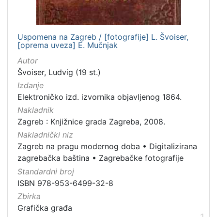
1
]
Jezik
Uspomena na Zagreb / [fotografije] L. Švoiser,
hrvatski
2
[oprema uveza] E. Mučnjak
njemački
1
Autor
talijanski
1
Švoiser, Ludvig (19 st.)
Izdanje
Elektroničko izd. izvornika objavljenog 1864.
Nakladnik
[
Zagreb : Knjižnice grada Zagreba, 2008.
3
]
Nakladnički niz
Zagreb na pragu modernog doba
•
Digitalizirana
Mjesto
zagrebačka baština
•
Zagrebačke fotografije
izdanja
Standardni broj
Zagreb
3
ISBN 978-953-6499-32-8
Zbirka
Grafička građa
[