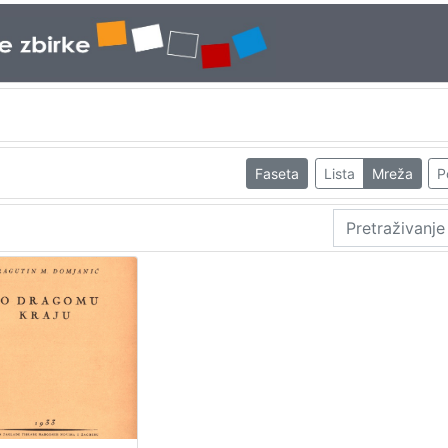
Faseta
Lista
Mreža
P