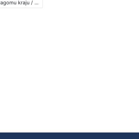
Po dragomu kraju / Dragutin M. Domjanić