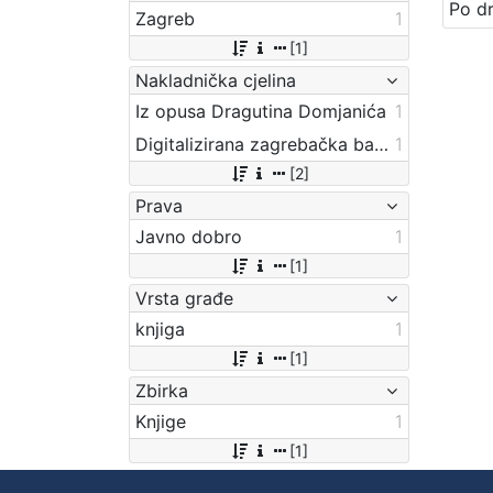
Zagreb
1
[1]
Nakladnička cjelina
Iz opusa Dragutina Domjanića
1
Digitalizirana zagrebačka baština
1
[2]
Prava
Javno dobro
1
[1]
Vrsta građe
knjiga
1
[1]
Zbirka
Knjige
1
[1]