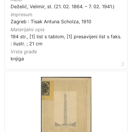
Deželić, Velimir, st. (21. 02. 1864. – 7. 02. 1941.)
Impresum
Zagreb : Tisak Antuna Scholza, 1910
Materijalni opis
194 str., [1] list s tablom, [1] presavijeni list s faks.
: ilustr. ; 21 cm
Vrsta građe
knjiga
3