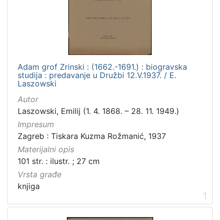
[
3
]
Zbirka
Knjige
1
Adam grof Zrinski : (1662.-1691.) : biogravska
studija : predavanje u Družbi 12.V.1937. / E.
Laszowski
[
Autor
1
Laszowski, Emilij (1. 4. 1868. – 28. 11. 1949.)
]
Impresum
Zagreb : Tiskara Kuzma Rožmanić, 1937
Materijalni opis
101 str. : ilustr. ; 27 cm
Vrsta građe
knjiga
1