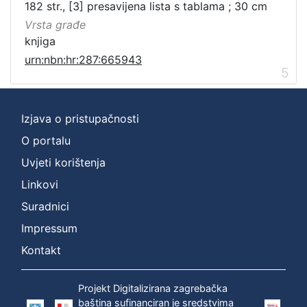
182 str., [3] presavijena lista s tablama ; 30 cm
Vrsta građe
knjiga
urn:nbn:hr:287:665943
5
Izjava o pristupačnosti
O portalu
Uvjeti korištenja
Linkovi
Suradnici
Impressum
Kontakt
Projekt Digitalizirana zagrebačka
baština sufinanciran je sredstvima