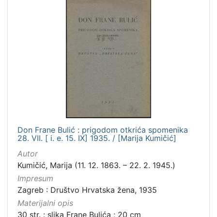
Don Frane Bulić : prigodom otkrića spomenika
28. VII. [ i. e. 15. IX] 1935. / [Marija Kumičić]
Autor
Kumičić, Marija (11. 12. 1863. – 22. 2. 1945.)
Impresum
Zagreb : Društvo Hrvatska žena, 1935
Materijalni opis
30 str. : slika Frane Bulića ; 20 cm