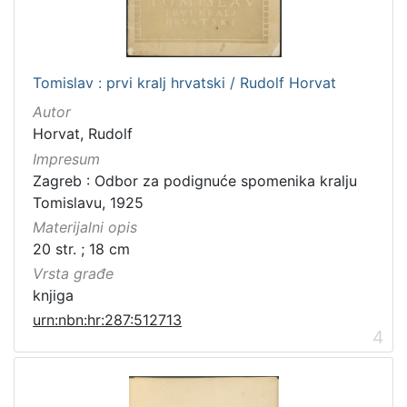
Tomislav : prvi kralj hrvatski / Rudolf Horvat
Autor
Horvat, Rudolf
Impresum
Zagreb : Odbor za podignuće spomenika kralju
Tomislavu, 1925
Materijalni opis
20 str. ; 18 cm
Vrsta građe
knjiga
urn:nbn:hr:287:512713
4