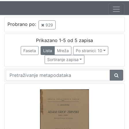
Jezik
Probrano po:
929
hrvatski
1
Prikazano 1-5 od 5 zapisa
Faseta
Lista
Mreža
Po stranici: 10
[
1
Sortiranje zapisa
]
Nakladnička
cjelina
Družba "Braća Hrvatskoga Zmaja"
1
Obitelji Šubić, Zrinski i Frankopan
1
Braća hrvatskoga zmaja
1