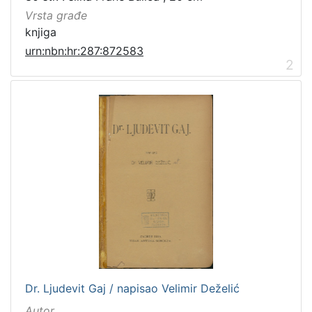
Vrsta građe
knjiga
urn:nbn:hr:287:872583
2
Dr. Ljudevit Gaj / napisao Velimir Deželić
Autor