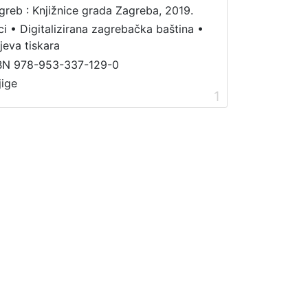
greb : Knjižnice grada Zagreba, 2019.
ci
•
Digitalizirana zagrebačka baština
•
jeva tiskara
BN 978-953-337-129-0
jige
1