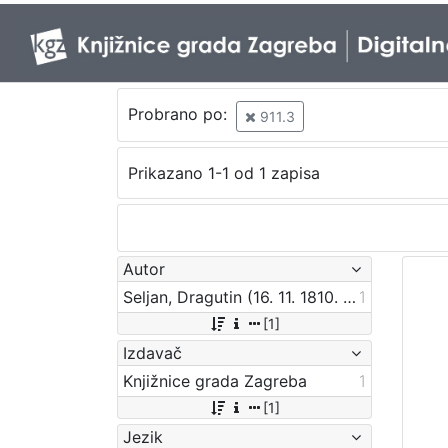
Probrano po:
911.3
Prikazano 1-1 od 1 zapisa
Autor
Seljan, Dragutin (16. 11. 1810. – 14. 6. 1848.)
1
[1]
Izdavač
Knjižnice grada Zagreba
1
[1]
Jezik