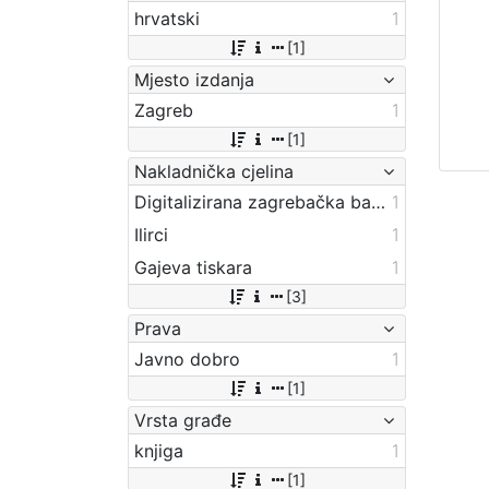
hrvatski
1
[1]
Mjesto izdanja
Zagreb
1
[1]
Nakladnička cjelina
Digitalizirana zagrebačka baština
1
Ilirci
1
Gajeva tiskara
1
[3]
Prava
Javno dobro
1
[1]
Vrsta građe
knjiga
1
[1]