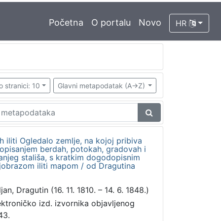
Početna
O portalu
Novo
HR
o stranici: 10
Glavni metapodatak (A->Z)
h iliti Ogledalo zemlje, na kojoj pribiva
a opisanjem berdah, potokah, gradovah i
anjeg stališa, s kratkim dogodopisnim
jobrazom iliti mapom / od Dragutina
jan, Dragutin (16. 11. 1810. – 14. 6. 1848.)
ektroničko izd. izvornika objavljenog
43.