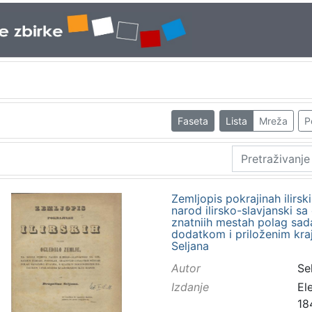
Faseta
Lista
Mreža
P
Zemljopis pokrajinah ilirski
narod ilirsko-slavjanski s
znatniih mestah polag sad
dodatkom i priloženim kra
Seljana
Autor
Sel
Izdanje
El
18