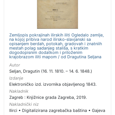
hrvatski
1
[
Zemljopis pokrajinah ilirskih iliti Ogledalo zemlje,
1
na kojoj pribiva narod ilirsko-slavjanski sa
]
opisanjem berdah, potokah, gradovah i znatniih
Mjesto
mestah polag sadanjeg stališa, s kratkim
dogodopisnim dodatkom i priloženim
izdanja
krajobrazom iliti mapom / od Dragutina Seljana
Zagreb
1
Autor
Seljan, Dragutin (16. 11. 1810. – 14. 6. 1848.)
Izdanje
Elektroničko izd. izvornika objavljenog 1843.
[
1
Nakladnik
]
Zagreb : Knjižnice grada Zagreba, 2019.
Nakladnička
Nakladnički niz
cjelina
Ilirci
•
Digitalizirana zagrebačka baština
•
Gajeva