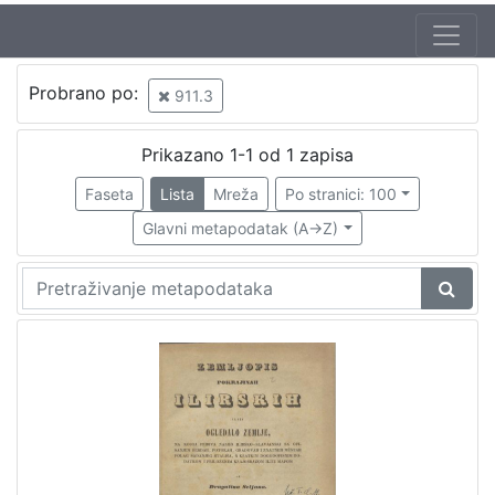
Autor
Probrano po:
911.3
Seljan, Dragutin (16. 11. 1810. – 14. 6. 1848.)
1
Prikazano 1-1 od 1 zapisa
Faseta
Lista
Mreža
Po stranici: 100
[
1
Glavni metapodatak (A->Z)
]
Izdavač
Knjižnice grada Zagreba
1
[
1
]
Jezik