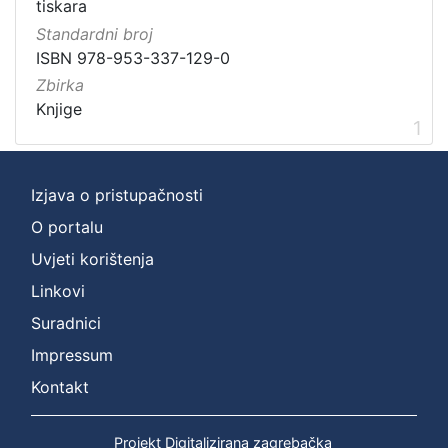
Digitalizirana zagrebačka baština
1
tiskara
Ilirci
1
Standardni broj
ISBN 978-953-337-129-0
Gajeva tiskara
1
Zbirka
Knjige
1
[
3
Izjava o pristupačnosti
]
Prava
O portalu
Javno dobro
1
Uvjeti korištenja
Linkovi
Suradnici
[
Impressum
1
]
Kontakt
Vrsta
građe
Projekt Digitalizirana zagrebačka