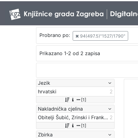
Probrano po:
94(497.5)"1527/1790"
Prikazano 1-2 od 2 zapisa
Jezik
hrvatski
2
[1]
Nakladnička cjelina
Obitelji Šubić, Zrinski i Frankopan
2
[1]
Zbirka