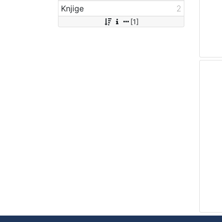
Knjige
2
[1]