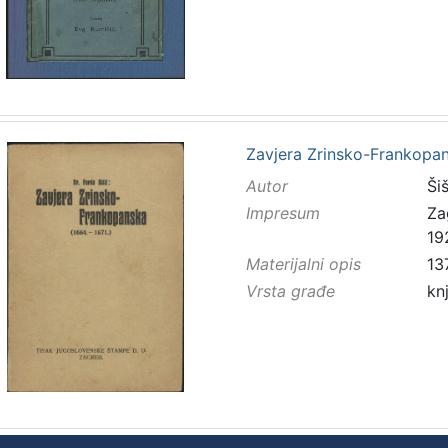
Zavjera Zrinsko-Frankopans
Autor
Šiš
Impresum
Za
19
Materijalni opis
137
Vrsta građe
kn