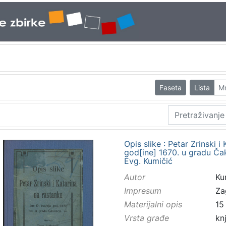
Faseta
Lista
M
Opis slike : Petar Zrinski i
god[ine] 1670. u gradu Čak
Evg. Kumičić
Autor
Kum
Impresum
Za
Materijalni opis
15 
Vrsta građe
kn