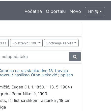
Početna
O portalu
Novo
HR
reža
Po stranici: 100
Sortiranje zapisa
 Katarina na razstanku dne 13. travnja
ovcu / naslikao Oton Iveković ; opisao
ičić, Eugen (11. 1. 1850. – 13. 5. 1904.)
greb : Petar Nikolić, 1903
str., [1] list sa slikom rastanka ; 18 cm
jiga