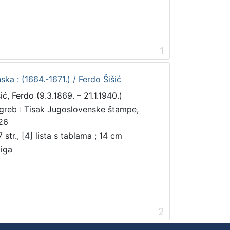
1
ka : (1664.-1671.) / Ferdo Šišić
ić, Ferdo (9.3.1869. – 21.1.1940.)
greb : Tisak Jugoslovenske štampe,
26
 str., [4] lista s tablama ; 14 cm
jiga
2