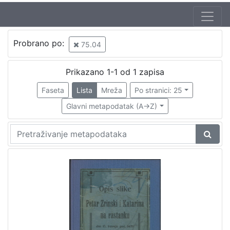
Jezik
Probrano po:
75.04
hrvatski
1
Prikazano 1-1 od 1 zapisa
Faseta
Lista
Mreža
Po stranici: 25
[
1
Glavni metapodatak (A->Z)
]
Nakladnička
cjelina
Obitelji Šubić, Zrinski i Frankopan
1
[
1
]