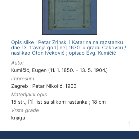
Zbirka
Knjige
1
Opis slike : Petar Zrinski i Katarina na razstanku
[
dne 13. travnja god[ine] 1670. u gradu Čakovcu /
1
naslikao Oton Iveković ; opisao Evg. Kumičić
]
Autor
Kumičić, Eugen (11. 1. 1850. – 13. 5. 1904.)
Impresum
Zagreb : Petar Nikolić, 1903
Materijalni opis
15 str., [1] list sa slikom rastanka ; 18 cm
Vrsta građe
knjiga
1