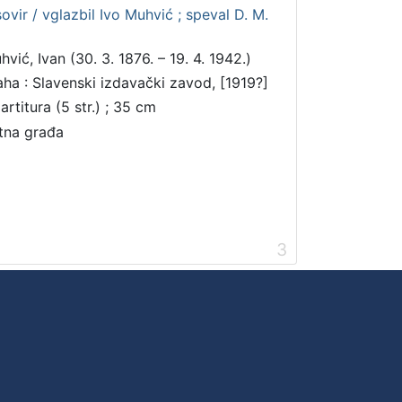
ovir / vglazbil Ivo Muhvić ; speval D. M.
hvić, Ivan (30. 3. 1876. – 19. 4. 1942.)
aha : Slavenski izdavački zavod, [1919?]
artitura (5 str.) ; 35 cm
tna građa
3