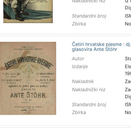
Nakladnički niz
Iz
Di
Standardni broj
IS
Zbirka
No
Četiri hrvatske pjesme : dj
glasovira Ante Stöhr
Autor
St
Izdanje
El
19
Nakladnik
Za
Nakladnički niz
Za
Di
Standardni broj
IS
Zbirka
No