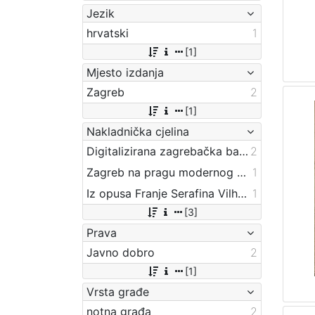
Jezik
hrvatski
1
[1]
Mjesto izdanja
Zagreb
2
[1]
Nakladnička cjelina
Digitalizirana zagrebačka baština
2
Zagreb na pragu modernog doba
1
Iz opusa Franje Serafina Vilhara-Kalskog
1
[3]
Prava
Javno dobro
2
[1]
Vrsta građe
notna građa
2