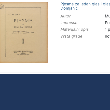
Pjesme za jedan glas i glas
Domjanić
Autor
Mu
Impresum
Pr
Materijalni opis
1 p
Vrsta građe
no