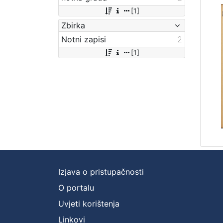
[1]
Zbirka
Notni zapisi
2
[1]
Izjava o pristupačnosti
O portalu
Uvjeti korištenja
Linkovi