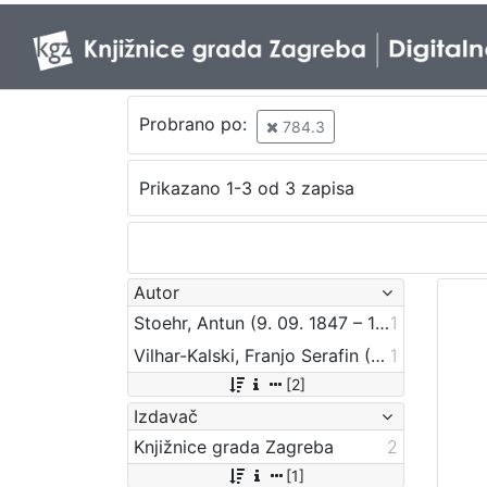
Probrano po:
784.3
Prikazano 1-3 od 3 zapisa
Autor
Stoehr, Antun (9. 09. 1847 – 1923)
1
Vilhar-Kalski, Franjo Serafin (5. 1. 1852. – 4. 3. 1928.)
1
[2]
Izdavač
Knjižnice grada Zagreba
2
[1]