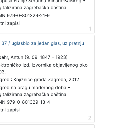
 opusa Franje Serafina Vilhara-Kalskog
•
gitalizirana zagrebačka baština
MN 979-0-801329-21-9
tni zapisi
1
. 37 / uglasbio za jedan glas, uz pratnju
oehr, Antun (9. 09. 1847 – 1923)
ektroničko izd. izvornika objavljenog oko
03.
greb : Knjižnice grada Zagreba, 2012
greb na pragu modernog doba
•
gitalizirana zagrebačka baština
MN 979-0-801329-13-4
tni zapisi
2