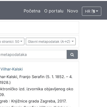
Početna
O portalu
Novo
HR
 stranici: 50
Glavni metapodatak (A->Z)
 Vilhar-Kalski
har-Kalski, Franjo Serafin (5. 1. 1852. – 4.
 1928.)
ektroničko izd. izvornika objavljenog oko
09.
greb : Knjižnice grada Zagreba, 2017.