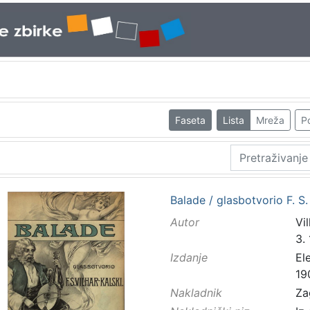
Faseta
Lista
Mreža
Po
Balade / glasbotvorio F. S.
Autor
Vil
3.
Izdanje
El
19
Nakladnik
Za