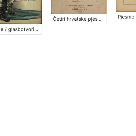
Četiri hrvatske pjesme : dj. 37 / uglasbio za jedan glas, uz pratnju glasovira Ante Stöhr
Balade / glasbotvorio F. S. Vilhar-Kalski