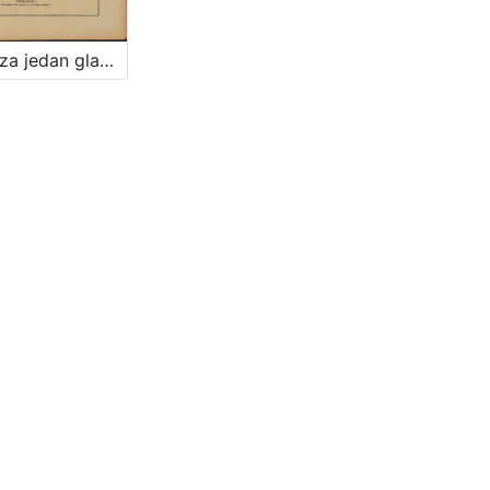
Pjesme za jedan glas i glasovir / vglazbil Ivo Muhvić ; speval D. M. Domjanić