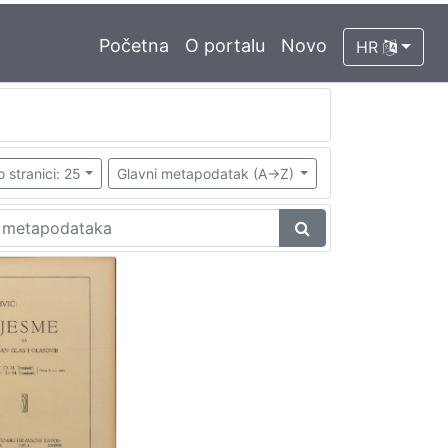
Početna
O portalu
Novo
HR
o stranici: 25
Glavni metapodatak (A->Z)