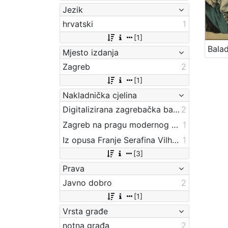
Jezik
hrvatski
1
[1]
Mjesto izdanja
Zagreb
2
[1]
Nakladnička cjelina
Digitalizirana zagrebačka baština
2
Zagreb na pragu modernog doba
1
Iz opusa Franje Serafina Vilhara-Kalskog
1
[3]
Prava
Javno dobro
2
[1]
Vrsta građe
notna građa
2