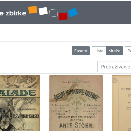
Faseta
Lista
Mreža
P