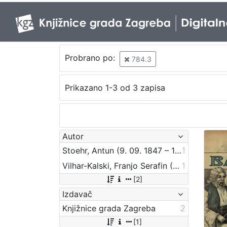
Probrano po:
784.3
Prikazano 1-3 od 3 zapisa
Autor
Stoehr, Antun (9. 09. 1847 – 1923)
1
Vilhar-Kalski, Franjo Serafin (5. 1. 1852. – 4. 3. 1928.)
1
[2]
Izdavač
Knjižnice grada Zagreba
2
[1]