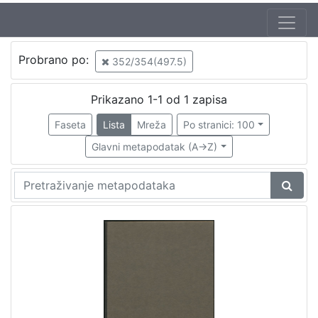
Jezik
Probrano po:
352/354(497.5)
hrvatski
1
Prikazano 1-1 od 1 zapisa
Faseta
Lista
Mreža
Po stranici: 100
[
1
Glavni metapodatak (A->Z)
]
Nakladnička
cjelina
Zagreb na pragu modernog doba
1
Propisi Gradskog poglavarstva
1
[
2