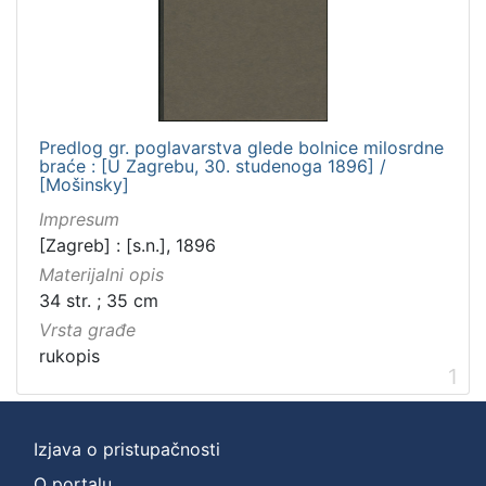
]
Zbirka
Rukopisi
1
Predlog gr. poglavarstva glede bolnice milosrdne
braće : [U Zagrebu, 30. studenoga 1896] /
[
[Mošinsky]
1
Impresum
]
[Zagreb] : [s.n.], 1896
Materijalni opis
34 str. ; 35 cm
Vrsta građe
rukopis
1
Izjava o pristupačnosti
O portalu