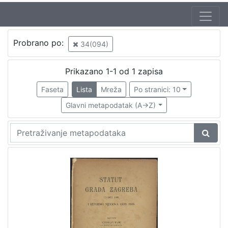
Probrano po:
34(094)
Prikazano 1-1 od 1 zapisa
Faseta
Lista
Mreža
Po stranici: 10
Glavni metapodatak (A->Z)