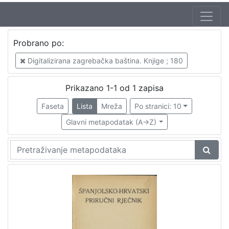
Jezik
Probrano po:
španjolski
1
Digitalizirana zagrebačka baština. Knjige ; 180
hrvatski
1
Prikazano 1-1 od 1 zapisa
Faseta
Lista
Mreža
Po stranici: 10
[
2
Glavni metapodatak (A->Z)
]
Nakladnička
cjelina
Digitalizirana zagrebačka baština
1
Rječnici
1