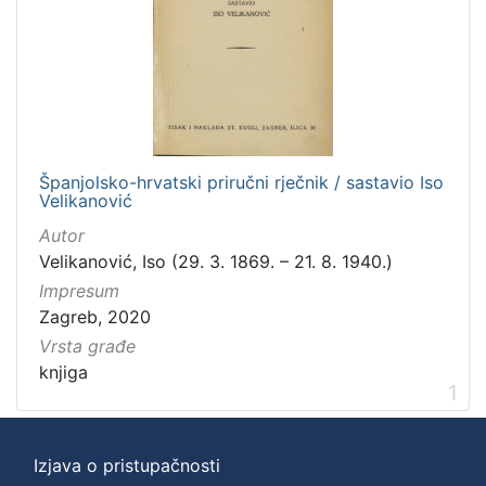
[
2
]
Zbirka
Knjige
1
Španjolsko-hrvatski priručni rječnik / sastavio Iso
Velikanović
[
Autor
1
Velikanović, Iso (29. 3. 1869. – 21. 8. 1940.)
]
Impresum
Zagreb, 2020
Vrsta građe
knjiga
1
Izjava o pristupačnosti