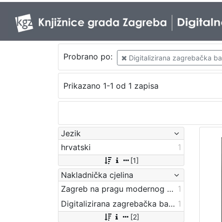
Probrano po:
Digitalizirana zagrebačka baš
Prikazano 1-1 od 1 zapisa
Jezik
hrvatski
1
[1]
Nakladnička cjelina
Zagreb na pragu modernog doba
1
Digitalizirana zagrebačka baština
1
[2]