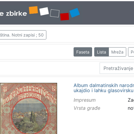
tina. Notni zapisi ; 50
Faseta
Lista
Mreža
P
Album dalmatinskih narodni
ukajdio i lahku glasovirsku
Impresum
Za
Vrsta građe
no