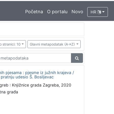
Početna
O portalu
Novo
HR
o stranici: 10
Glavni metapodatak (A->Z)
h pjesama : pjesme iz južnih krajeva /
 pratnju udesio Š. Bosiljevac
greb : Knjižnice grada Zagreba, 2020
tna građa