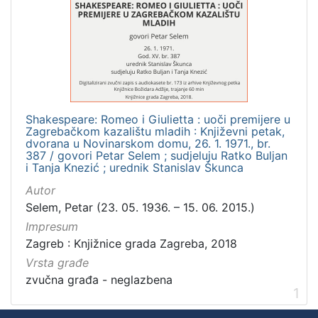
]
Zbirka
Usmeni izvori
1
Shakespeare: Romeo i Giulietta : uoči premijere u
[
Zagrebačkom kazalištu mladih : Književni petak,
1
dvorana u Novinarskom domu, 26. 1. 1971., br.
]
387 / govori Petar Selem ; sudjeluju Ratko Buljan
i Tanja Knezić ; urednik Stanislav Škunca
Autor
Selem, Petar (23. 05. 1936. – 15. 06. 2015.)
Impresum
Zagreb : Knjižnice grada Zagreba, 2018
Vrsta građe
zvučna građa - neglazbena
1