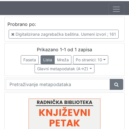
Jezik
Probrano po:
hrvatski
1
Digitalizirana zagrebačka baština. Usmeni izvori ; 161
Prikazano 1-1 od 1 zapisa
[
1
Faseta
Lista
Mreža
Po stranici: 10
]
Glavni metapodatak (A->Z)
Nakladnička
cjelina
Digitalizirana zagrebačka baština
1
Glasovi Književnog petka
1
[
2