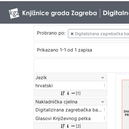
Probrano po:
Digitalizirana zagrebačka baš
Prikazano 1-1 od 1 zapisa
Jezik
hrvatski
1
[1]
Nakladnička cjelina
Digitalizirana zagrebačka baština
1
Glasovi Književnog petka
1
[2]