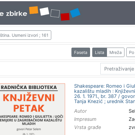
tina. Usmeni izvori ; 161
Faseta
Lista
Mreža
Po 
Shakespeare: Romeo i Giul
kazalištu mladih : Knjiže
26. 1. 1971., br. 387 / govo
Tanja Knezić ; urednik Sta
Autor
Se
Impresum
Za
Vrsta građe
zv