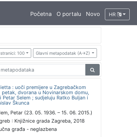
Početna
O portalu
Novo
HR
stranici: 100
Glavni metapodatak (A->Z)
ietta : uoči premijere u Zagrebačkom
vni petak, dvorana u Novinarskom domu,
ri Petar Selem ; sudjeluju Ratko Buljan i
nislav Škunca
lem, Petar (23. 05. 1936. – 15. 06. 2015.)
greb : Knjižnice grada Zagreba, 2018
učna građa - neglazbena