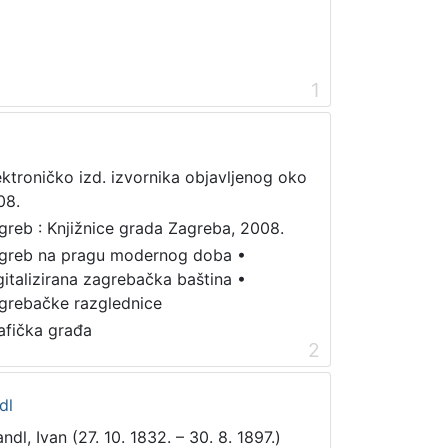
1
ektroničko izd. izvornika objavljenog oko
08.
greb : Knjižnice grada Zagreba, 2008.
greb na pragu modernog doba
•
gitalizirana zagrebačka baština
•
grebačke razglednice
afička građa
2
dl
ndl, Ivan (27. 10. 1832. – 30. 8. 1897.)