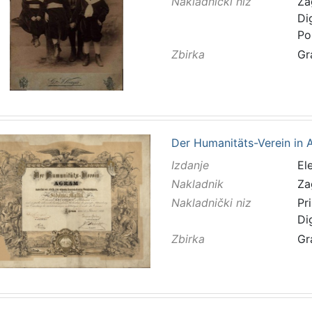
Nakladnički niz
Za
Di
Po
Zbirka
Gr
Der Humanitäts-Verein in Agr
Izdanje
El
Nakladnik
Za
Nakladnički niz
Pr
Di
Zbirka
Gr