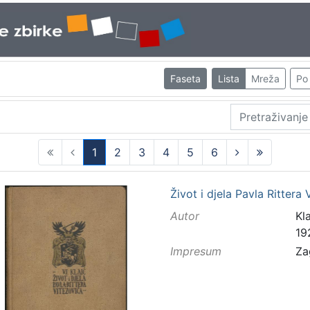
Faseta
Lista
Mreža
Po 
1
2
3
4
5
6
(current)
Život i djela Pavla Rittera
Autor
Kla
19
Impresum
Za