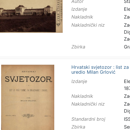
Autor
Sta
Izdanje
El
Nakladnik
Za
Nakladnički niz
Za
Di
Za
Zbirka
Gr
Hrvatski svjetozor : list z
uredio Milan Grlović
Izdanje
El
18
Nakladnik
Za
Nakladnički niz
Za
Di
Standardni broj
IS
Zbirka
Se