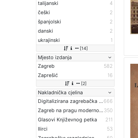
talijanski
4
češki
2
španjolski
2
danski
2
ukrajinski
1
[14]
Mjesto izdanja
Zagreb
582
Zaprešić
16
[2]
Nakladnička cjelina
Digitalizirana zagrebačka baština
666
Zagreb na pragu modernog doba
350
Glasovi Književnog petka
211
Ilirci
53
Zagrebačke razglednice
50