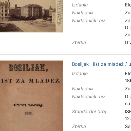
Izdanje
El
Nakladnik
Za
Nakladnički niz
Za
Di
Za
Zbirka
Gr
Bosiljak : list za mladež / 
Izdanje
El
18
Nakladnik
Za
Nakladnički niz
Di
na
Standardni broj
IS
12
Zbirka
Se