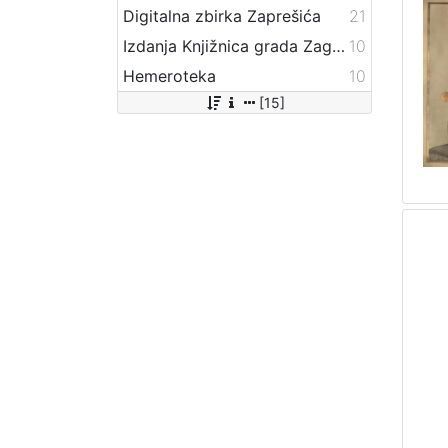
Digitalna zbirka Zaprešića
21
Izdanja Knjižnica grada Zagreba - E-knjige
10
Hemeroteka
10
[15]