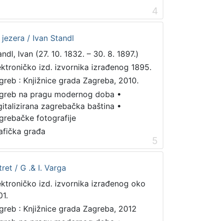
4
 jezera / Ivan Standl
ndl, Ivan (27. 10. 1832. – 30. 8. 1897.)
ektroničko izd. izvornika izrađenog 1895.
greb : Knjižnice grada Zagreba, 2010.
greb na pragu modernog doba
•
gitalizirana zagrebačka baština
•
grebačke fotografije
afička građa
5
ret / G .& I. Varga
ektroničko izd. izvornika izrađenog oko
01.
greb : Knjižnice grada Zagreba, 2012