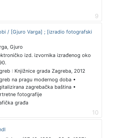
9
bi / [Gjuro Varga] ; [izradio fotografski
rga, Gjuro
ektroničko izd. izvornika izrađenog oko
90.
greb : Knjižnice grada Zagreba, 2012
greb na pragu modernog doba
•
gitalizirana zagrebačka baština
•
rtretne fotografije
afička građa
10
ndl