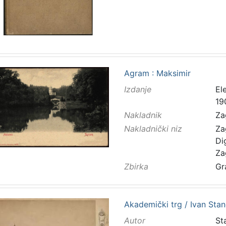
Agram : Maksimir
Izdanje
El
19
Nakladnik
Za
Nakladnički niz
Za
Di
Za
Zbirka
Gr
Akademički trg / Ivan Stan
Autor
Sta