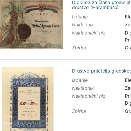
Diploma za člana utemeljit
društvo "Harambašić"
Izdanje
El
Nakladnik
Za
Nakladnički niz
Di
Pr
Zbirka
Gr
Društvo prijatelja gradsko
Izdanje
El
Nakladnik
Za
Nakladnički niz
Pr
Di
Zbirka
Gr