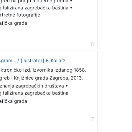
greb na pragu modernog doba
•
gitalizirana zagrebačka baština
•
rtretne fotografije
afička građa
6
am .../ [ilustrator] F. Kollařz
ektroničko izd. izvornika izdanog 1858.
greb : Knjižnice grada Zagreba, 2013.
iznanja zagrebačkih društava
•
gitalizirana zagrebačka baština
afička građa
7