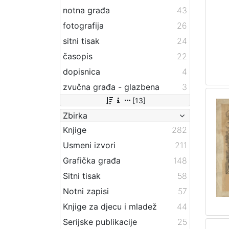
notna građa
43
fotografija
26
sitni tisak
24
časopis
22
dopisnica
4
zvučna građa - glazbena
3
[13]
Zbirka
Knjige
282
Usmeni izvori
211
Grafička građa
148
Sitni tisak
58
Notni zapisi
57
Knjige za djecu i mladež
44
Serijske publikacije
25