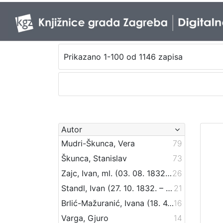
Prikazano 1-100 od 1146 zapisa
Autor
Mudri-Škunca, Vera
79
Škunca, Stanislav
73
Zajc, Ivan, ml. (03. 08. 1832. – 16. 12. 1914.)
26
Standl, Ivan (27. 10. 1832. – 30. 8. 1897.)
21
Brlić-Mažuranić, Ivana (18. 4. 1874. – 21. 9. 1938.)
16
Varga, Gjuro
14