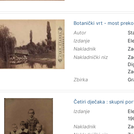
Botanički vrt - most preko
Autor
Sta
Izdanje
El
Nakladnik
Za
Nakladnički niz
Za
Di
Za
Zbirka
Gr
Četiri dječaka : skupni port
Izdanje
El
19
Nakladnik
Za