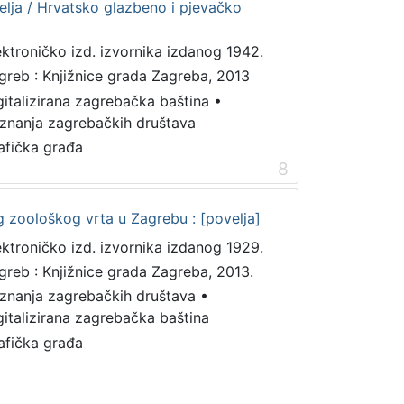
elja / Hrvatsko glazbeno i pjevačko
ektroničko izd. izvornika izdanog 1942.
greb : Knjižnice grada Zagreba, 2013
gitalizirana zagrebačka baština
•
iznanja zagrebačkih društava
afička građa
8
g zoološkog vrta u Zagrebu : [povelja]
ektroničko izd. izvornika izdanog 1929.
greb : Knjižnice grada Zagreba, 2013.
iznanja zagrebačkih društava
•
gitalizirana zagrebačka baština
afička građa