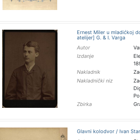
Ernest Miler u mladićkoj do
atelijer] G. & I. Varga
Autor
Va
Izdanje
El
18
Nakladnik
Za
Nakladnički niz
Za
Di
Po
Zbirka
Gr
Glavni kolodvor / Ivan Sta