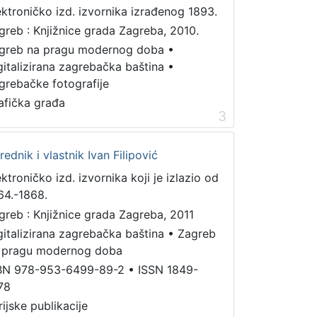
ektroničko izd. izvornika izrađenog 1893.
greb : Knjižnice grada Zagreba, 2010.
greb na pragu modernog doba
•
gitalizirana zagrebačka baština
•
grebačke fotografije
afička građa
3
urednik i vlastnik Ivan Filipović
ektroničko izd. izvornika koji je izlazio od
64.-1868.
greb : Knjižnice grada Zagreba, 2011
gitalizirana zagrebačka baština
•
Zagreb
 pragu modernog doba
BN 978-953-6499-89-2
•
ISSN 1849-
78
rijske publikacije