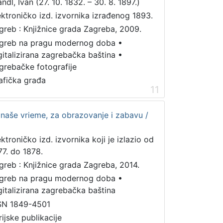
ndl, Ivan (27. 10. 1832. – 30. 8. 1897.)
ektroničko izd. izvornika izrađenog 1893.
greb : Knjižnice grada Zagreba, 2009.
greb na pragu modernog doba
•
gitalizirana zagrebačka baština
•
grebačke fotografije
afička građa
11
a naše vrieme, za obrazovanje i zabavu /
ektroničko izd. izvornika koji je izlazio od
77. do 1878.
greb : Knjižnice grada Zagreba, 2014.
greb na pragu modernog doba
•
gitalizirana zagrebačka baština
SN 1849-4501
rijske publikacije