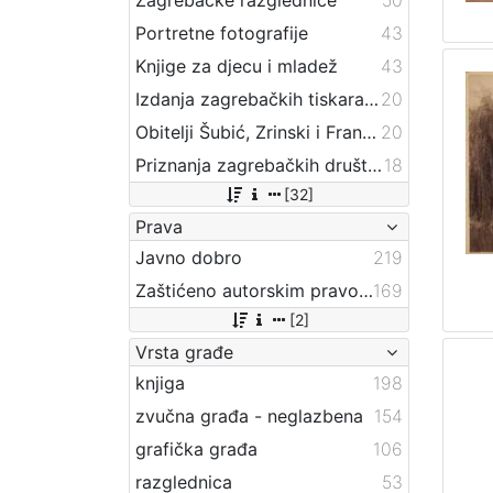
Portretne fotografije
43
Knjige za djecu i mladež
43
Izdanja zagrebačkih tiskara 17. i 18. stoljeća
20
Obitelji Šubić, Zrinski i Frankopan
20
Priznanja zagrebačkih društava
18
[32]
Prava
Javno dobro
219
Zaštićeno autorskim pravom
169
[2]
Vrsta građe
knjiga
198
zvučna građa - neglazbena
154
grafička građa
106
razglednica
53